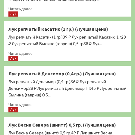
Прочитать
Читать далее
больше
Лук
о
Микрозелень
Лук репчатый Касатик (1 гр.) (Лучшая цена)
набор
Лук репчатый Касатик (1 гр.)39 ₽ Лук репчатый Касатик, 1 г28
для
выращивания
₽ Лук репчатый Былина (гавриш) 0,5 гр38 ₽ Лук...
3в1
Прочитать
Читать далее
(мизуна,
больше
Лук
редис,
о
горчица)
Лук
(Лучшая
Лук репчатый Денсимор (0,4 гр.) (Лучшая цена)
репчатый
цена)
Лук репчатый Денсимор (0,4 гр.)36 ₽ Лук репчатый
Касатик
(1
Денсимор28 ₽ Лук репчатый Денсимор НК45 ₽ Лук репчатый
гр.)
Былина (гавриш) 0,5...
(Лучшая
Прочитать
цена)
Читать далее
больше
Лук
о
Лук
Лук Весна Севера (шнитт) 0,5 гр. (Лучшая цена)
репчатый
Лук Весна Севера (шнитт) 0,5 гр.49 ₽ Лук шнитт Весна
Денсимор