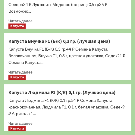
(0,4
Севера34 ₽ Лук шнитт Медонос (гавриш) 0,5 гр35 ₽
гр.)
Возможно...
(Лучшая
Прочитать
цена)
Читать далее
больше
Капуста
о
Лук
Капуста Внучка F1 (Б/К) 0,3 гр. (Лучшая цена)
Весна
Капуста Внучка F1 (Б/К) 0,3 гр.44 ₽ Семена Капуста
Севера
(шнитт)
белокочанная, Внучка F1, 0.3 г, цветная упаковка, Седек21 ₽
0,5
Семена Капуста...
гр.
Прочитать
(Лучшая
Читать далее
больше
Капуста
цена)
о
Капуста
Капуста Людмила F1 (К/К) 0,1 гр. (Лучшая цена)
Внучка
Капуста Людмила F1 (К/К) 0,1 гр.54 ₽ Семена Капуста
F1
(Б/
краснокочанная, Людмила F1, 0.1 г, белая упаковка, Седек9
К)
₽ Агрикола 1...
0,3
Прочитать
гр.
Читать далее
больше
Капуста
(Лучшая
о
цена)