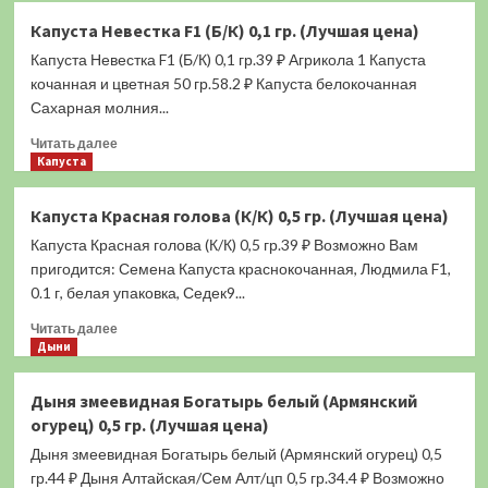
Капуста
Капуста Невестка F1 (Б/К) 0,1 гр. (Лучшая цена)
Людмила
Капуста Невестка F1 (Б/К) 0,1 гр.39 ₽ Агрикола 1 Капуста
F1
(К/
кочанная и цветная 50 гр.58.2 ₽ Капуста белокочанная
К)
Сахарная молния...
0,1
Прочитать
гр.
Читать далее
больше
Капуста
(Лучшая
о
цена)
Капуста
Капуста Красная голова (К/К) 0,5 гр. (Лучшая цена)
Невестка
Капуста Красная голова (К/К) 0,5 гр.39 ₽ Возможно Вам
F1
(Б/
пригодится: Семена Капуста краснокочанная, Людмила F1,
К)
0.1 г, белая упаковка, Седек9...
0,1
Прочитать
гр.
Читать далее
больше
Дыни
(Лучшая
о
цена)
Капуста
Дыня змеевидная Богатырь белый (Армянский
Красная
огурец) 0,5 гр. (Лучшая цена)
голова
(К/
Дыня змеевидная Богатырь белый (Армянский огурец) 0,5
К)
гр.44 ₽ Дыня Алтайская/Сем Алт/цп 0,5 гр.34.4 ₽ Возможно