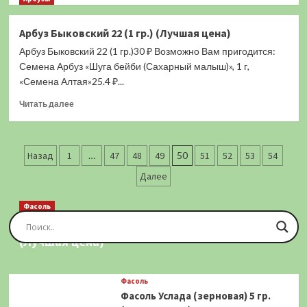
цена)
о
Дыня
Арбуз Быковский 22 (1 гр.) (Лучшая цена)
Принцесса
Арбуз Быковский 22 (1 гр.)30 ₽ Возможно Вам пригодится:
Александра
F1
Семена Арбуз «Шуга бейби (Сахарный малыш)», 1 г,
(0,2
«Семена Алтая»25.4 ₽...
гр.)
Прочитать
(Лучшая
Читать далее
больше
цена)
о
Арбуз
Пагинация
Быковский
Назад
1
…
47
48
49
50
51
52
53
54
22
записей
Далее
(1
гр.)
(Лучшая
Фасоль
цена)
Фасоль Золотая Сакса (спаржевая) 20 шт.
(Лучшая цена)
Фасоль
Фасоль Услада (зерновая) 5 гр.