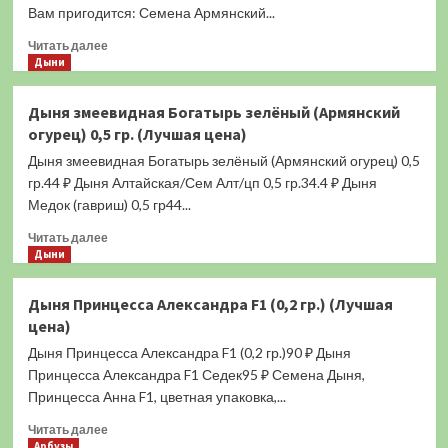
0,5
Вам пригодится: Семена Армянский...
гр.
(Лучшая
Прочитать
Читать далее
цена)
больше
Дыни
о
Дыня
Дыня змеевидная Богатырь зелёный (Армянский
змеевидная
огурец) 0,5 гр. (Лучшая цена)
Богатырь
белый
Дыня змеевидная Богатырь зелёный (Армянский огурец) 0,5
(Армянский
гр.44 ₽ Дыня Алтайская/Сем Алт/цп 0,5 гр.34.4 ₽ Дыня
огурец)
Медок (гавриш) 0,5 гр44...
0,5
гр.
Прочитать
Читать далее
(Лучшая
больше
Дыни
цена)
о
Дыня
Дыня Принцесса Александра F1 (0,2 гр.) (Лучшая
змеевидная
цена)
Богатырь
зелёный
Дыня Принцесса Александра F1 (0,2 гр.)90 ₽ Дыня
(Армянский
Принцесса Александра F1 Седек95 ₽ Семена Дыня,
огурец)
Принцесса Анна F1, цветная упаковка,...
0,5
гр.
Прочитать
Читать далее
(Лучшая
больше
Арбузы