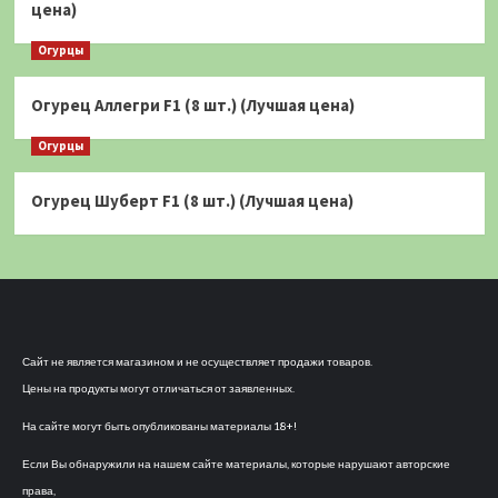
цена)
Огурцы
Огурец Аллегри F1 (8 шт.) (Лучшая цена)
Огурцы
Огурец Шуберт F1 (8 шт.) (Лучшая цена)
Сайт не является магазином и не осуществляет продажи товаров.
Цены на продукты могут отличаться от заявленных.
На сайте могут быть опубликованы материалы 18+!
Если Вы обнаружили на нашем сайте материалы, которые нарушают авторские
права,