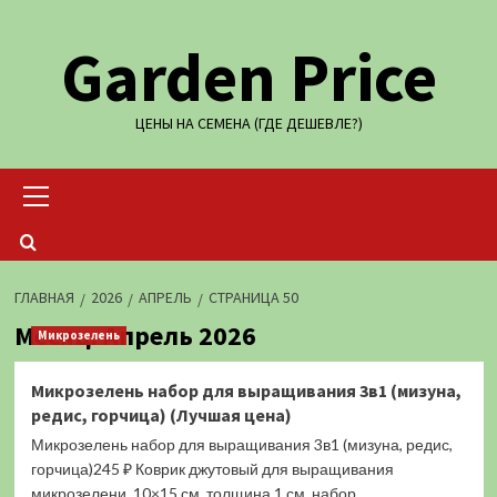
Перейти
Garden Price
к
содержимому
ЦЕНЫ НА СЕМЕНА (ГДЕ ДЕШЕВЛЕ?)
Основное
меню
ГЛАВНАЯ
2026
АПРЕЛЬ
СТРАНИЦА 50
Месяц:
Апрель 2026
Микрозелень
Микрозелень набор для выращивания 3в1 (мизуна,
редис, горчица) (Лучшая цена)
Микрозелень набор для выращивания 3в1 (мизуна, редис,
горчица)245 ₽ Коврик джутовый для выращивания
микрозелени, 10×15 см, толщина 1 см, набор...