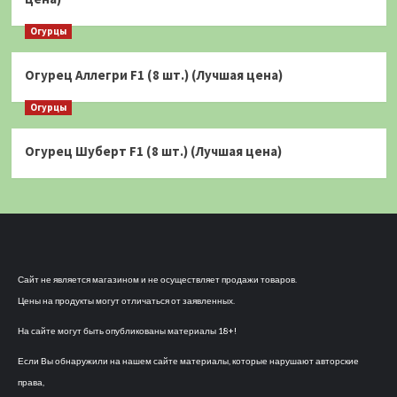
Огурцы
Огурец Аллегри F1 (8 шт.) (Лучшая цена)
Огурцы
Огурец Шуберт F1 (8 шт.) (Лучшая цена)
Сайт не является магазином и не осуществляет продажи товаров.
Цены на продукты могут отличаться от заявленных.
На сайте могут быть опубликованы материалы 18+!
Если Вы обнаружили на нашем сайте материалы, которые нарушают авторские
права,