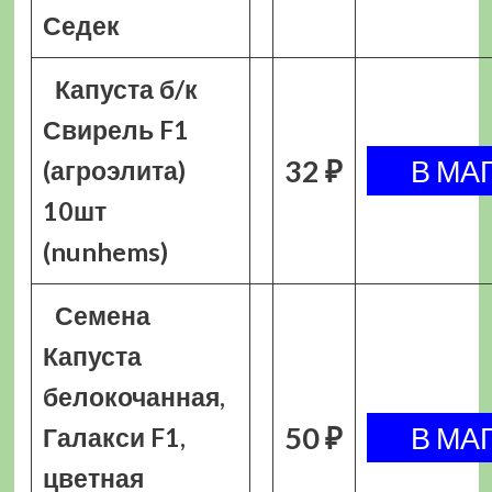
Седек
Капуста б/к
Свирель F1
32 ₽
(агроэлита)
10шт
(nunhems)
Семена
Капуста
белокочанная,
50 ₽
Галакси F1,
цветная