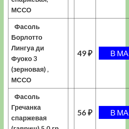
МССО
Фасоль
Борлотто
Лингуа ди
49 ₽
Фуоко 3
(зерновая) ,
МССО
Фасоль
Гречанка
56 ₽
спаржевая
(гавриш) 5,0 гр