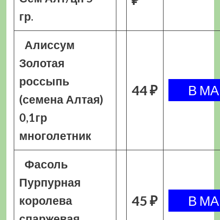
гр.
Алиссум
Золотая
россыпь
44 ₽
(семена Алтая)
0,1гр
многолетник
Фасоль
Пурпурная
45 ₽
королева
спаржевая,