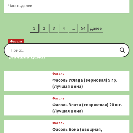
Прочитать
цена)
Читать далее
больше
о
Огурец
Пагинация
Застольный
1
2
3
4
…
54
Далее
(0,3
записей
гр.)
Фасоль
(Лучшая
Фасоль Золотая Сакса (спаржевая) 20 шт.
цена)
(Лучшая цена)
Фасоль
Фасоль Услада (зерновая) 5 гр.
(Лучшая цена)
Фасоль
Фасоль Злата (спаржевая) 20 шт.
(Лучшая цена)
Фасоль
Фасоль Бона (овощная,