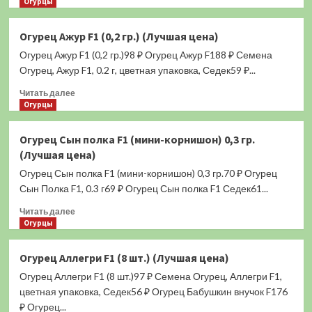
больше
Огурцы
о
Огурец
Огурец Ажур F1 (0,2 гр.) (Лучшая цена)
Блондин
Огурец Ажур F1 (0,2 гр.)98 ₽ Огурец Ажур F188 ₽ Семена
F1
(0,2
Огурец, Ажур F1, 0.2 г, цветная упаковка, Седек59 ₽...
гр.)
Прочитать
Читать далее
(Лучшая
больше
Огурцы
цена)
о
Огурец
Огурец Сын полка F1 (мини-корнишон) 0,3 гр.
Ажур
(Лучшая цена)
F1
(0,2
Огурец Сын полка F1 (мини-корнишон) 0,3 гр.70 ₽ Огурец
гр.)
Сын Полка F1, 0.3 г69 ₽ Огурец Сын полка F1 Седек61...
(Лучшая
Прочитать
цена)
Читать далее
больше
Огурцы
о
Огурец
Огурец Аллегри F1 (8 шт.) (Лучшая цена)
Сын
Огурец Аллегри F1 (8 шт.)97 ₽ Семена Огурец, Аллегри F1,
полка
F1
цветная упаковка, Седек56 ₽ Огурец Бабушкин внучок F176
(мини-
₽ Огурец...