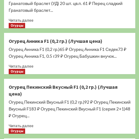
F1
Гранатовый браслет (УД) 20 шт. цв.п. 61 ₽ Перец сладкий
(0,2
Гранатовый браслет...
гр.)
Прочитать
(Лучшая
Читать далее
больше
Огурцы
цена)
о
Перец
Огурец Анника F1 (0,2 гр.) (Лучшая цена)
Гранатовый
Огурец Анника F1 (0,2 гр.)65 ₽ Огурец Анника F1 Седек73 ₽
(сладкий)
0,2
Огурец Анника F1, 0.5 г39 ₽ Огурец Бабушкин внучок...
гр.
Прочитать
Читать далее
(Лучшая
больше
Огурцы
цена)
о
Огурец
Огурец Пекинский Вкусный F1 (0,2 гр.) (Лучшая
Анника
цена)
F1
(0,2
Огурец Пекинский Вкусный F1 (0,2 гр.)92 ₽ Огурец Пекинский
гр.)
Вкусный F183 ₽ Огурец Пекинский Вкусный F1 (серия 2+1)48
(Лучшая
₽ Огурец...
цена)
Прочитать
Читать далее
больше
Огурцы
о