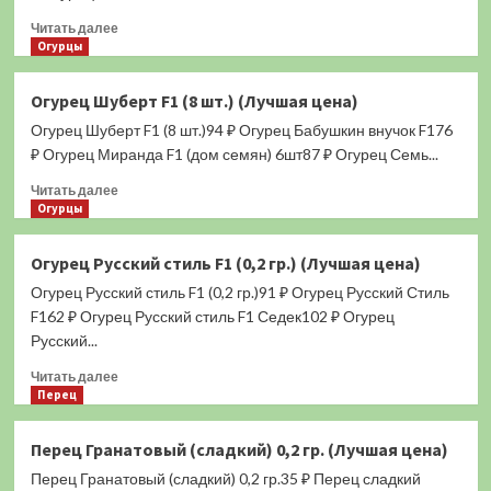
корнишон)
Прочитать
0,3
Читать далее
больше
Огурцы
гр.
о
(Лучшая
Огурец
цена)
Огурец Шуберт F1 (8 шт.) (Лучшая цена)
Аллегри
Огурец Шуберт F1 (8 шт.)94 ₽ Огурец Бабушкин внучок F176
F1
(8
₽ Огурец Миранда F1 (дом семян) 6шт87 ₽ Огурец Семь...
шт.)
Прочитать
Читать далее
(Лучшая
больше
Огурцы
цена)
о
Огурец
Огурец Русский стиль F1 (0,2 гр.) (Лучшая цена)
Шуберт
Огурец Русский стиль F1 (0,2 гр.)91 ₽ Огурец Русский Стиль
F1
(8
F162 ₽ Огурец Русский стиль F1 Седек102 ₽ Огурец
шт.)
Русский...
(Лучшая
Прочитать
цена)
Читать далее
больше
Перец
о
Огурец
Перец Гранатовый (сладкий) 0,2 гр. (Лучшая цена)
Русский
Перец Гранатовый (сладкий) 0,2 гр.35 ₽ Перец сладкий
стиль