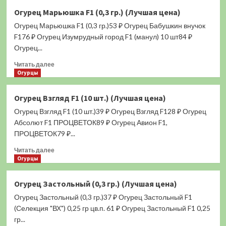
Огурец
Огурец Марьюшка F1 (0,3 гр.) (Лучшая цена)
Пекинский
Огурец Марьюшка F1 (0,3 гр.)53 ₽ Огурец Бабушкин внучок
Вкусный
F1
F176 ₽ Огурец Изумрудный город F1 (манул) 10 шт84 ₽
(0,2
Огурец...
гр.)
Прочитать
(Лучшая
Читать далее
больше
Огурцы
цена)
о
Огурец
Огурец Взгляд F1 (10 шт.) (Лучшая цена)
Марьюшка
Огурец Взгляд F1 (10 шт.)39 ₽ Огурец Взгляд F128 ₽ Огурец
F1
(0,3
Абсолют F1 ПРОЦВЕТОК89 ₽ Огурец Авион F1,
гр.)
ПРОЦВЕТОК79 ₽...
(Лучшая
Прочитать
цена)
Читать далее
больше
Огурцы
о
Огурец
Огурец Застольный (0,3 гр.) (Лучшая цена)
Взгляд
Огурец Застольный (0,3 гр.)37 ₽ Огурец Застольный F1
F1
(10
(Селекция "ВХ") 0,25 гр цв.п. 61 ₽ Огурец Застольный F1 0,25
шт.)
гр...
(Лучшая