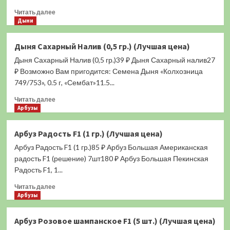
(Лучшая
Прочитать
цена)
Читать далее
больше
Дыни
о
Дыня
Дыня Сахарный Налив (0,5 гр.) (Лучшая цена)
Медовка
Дыня Сахарный Налив (0,5 гр.)39 ₽ Дыня Сахарный налив27
(0,5
гр.)
₽ Возможно Вам пригодится: Семена Дыня «Колхозница
(Лучшая
749/753», 0.5 г, «Сембат»11.5...
цена)
Прочитать
Читать далее
больше
Арбузы
о
Дыня
Арбуз Радость F1 (1 гр.) (Лучшая цена)
Сахарный
Арбуз Радость F1 (1 гр.)85 ₽ Арбуз Большая Американская
Налив
(0,5
радость F1 (решение) 7шт180 ₽ Арбуз Большая Пекинская
гр.)
Радость F1, 1...
(Лучшая
Прочитать
цена)
Читать далее
больше
Арбузы
о
Арбуз
Арбуз Розовое шампанское F1 (5 шт.) (Лучшая цена)
Радость