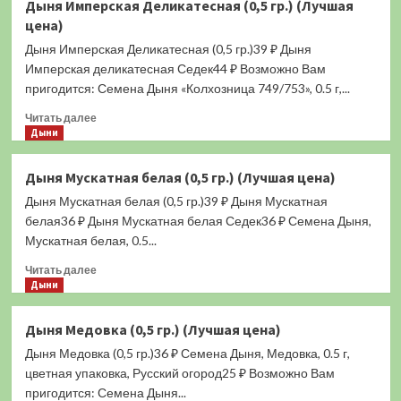
Дыня Имперская Деликатесная (0,5 гр.) (Лучшая
Грунтовая
цена)
ранняя
(0,5
Дыня Имперская Деликатесная (0,5 гр.)39 ₽ Дыня
гр.)
Имперская деликатесная Седек44 ₽ Возможно Вам
(Лучшая
пригодится: Семена Дыня «Колхозница 749/753», 0.5 г,...
цена)
Прочитать
Читать далее
больше
Дыни
о
Дыня
Дыня Мускатная белая (0,5 гр.) (Лучшая цена)
Имперская
Дыня Мускатная белая (0,5 гр.)39 ₽ Дыня Мускатная
Деликатесная
(0,5
белая36 ₽ Дыня Мускатная белая Седек36 ₽ Семена Дыня,
гр.)
Мускатная белая, 0.5...
(Лучшая
Прочитать
цена)
Читать далее
больше
Дыни
о
Дыня
Дыня Медовка (0,5 гр.) (Лучшая цена)
Мускатная
Дыня Медовка (0,5 гр.)36 ₽ Семена Дыня, Медовка, 0.5 г,
белая
(0,5
цветная упаковка, Русский огород25 ₽ Возможно Вам
гр.)
пригодится: Семена Дыня...