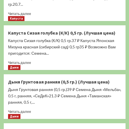
К)
гр.20.7...
0,3
Прочитать
гр.
Читать далее
больше
Капуста
(Лучшая
о
цена)
Капуста
Капуста Сизая голубка (К/К) 0,5 гр. (Лучшая цена)
Боксёр
Капуста Сизая голубка (К/К) 0,5 гр.37 ₽ Капуста Японская
(К/
К)
Мизуна красная (сибирский сад) 0,5 гр35 ₽ Возможно Вам
0,5
пригодится: Семена...
гр.
Прочитать
(Лучшая
Читать далее
больше
Дыни
цена)
о
Капуста
Дыня Грунтовая ранняя (0,5 гр.) (Лучшая цена)
Сизая
Дыня Грунтовая ранняя (0,5 гр.)39 ₽ Семена Дыня «Мельба»,
голубка
(К/
0.5 г, ранняя, «СеДеК»21.3 ₽ Семена Дыня «Таманская»
К)
ранняя, 0.5 г,...
0,5
Прочитать
гр.
Читать далее
больше
Дыни
(Лучшая
о
цена)
Дыня