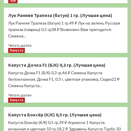
больше
Лук
о
Лук
Лук Ранняя Трапеза (батун) 1 гр. (Лучшая цена)
Медонос
Лук Ранняя Трапеза (батун) 1 гр.49 ₽ Лук на зелень Русская
(Шнитт)
0,5
трапеза (гавриш) 0,5 гр38 ₽ Возможно Вам пригодится:
гр.
Семена...
(Лучшая
Прочитать
цена)
Читать далее
больше
Капуста
о
Лук
Капуста Дочка F1 (Б/К) 0,3 гр. (Лучшая цена)
Ранняя
Капуста Дочка F1 (Б/К) 0,3 гр.46 ₽ Семена Капуста
Трапеза
(батун)
белокочанная, Дочка F1, 0.3 г, цветная упаковка, Седек22 ₽
1
Семена Капуста...
гр.
Прочитать
(Лучшая
Читать далее
больше
Капуста
цена)
о
Капуста
Капуста Боксёр (К/К) 0,5 гр. (Лучшая цена)
Дочка
Капуста Боксёр (К/К) 0,5 гр.39 ₽ Агрикола 1 Капуста
F1
(Б/
кочанная и цветная 50 гр.58.2 ₽ Здравень Капуста Турбо 30