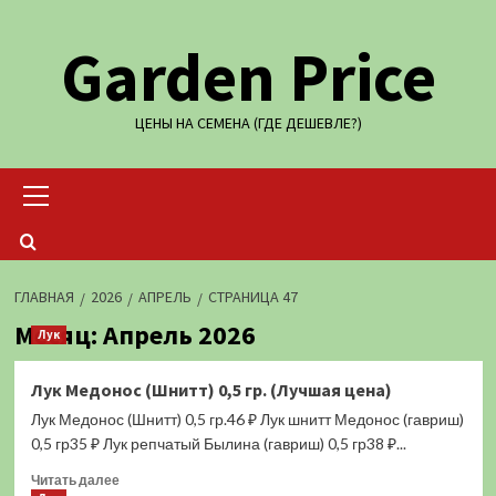
Перейти
Garden Price
к
содержимому
ЦЕНЫ НА СЕМЕНА (ГДЕ ДЕШЕВЛЕ?)
Основное
меню
ГЛАВНАЯ
2026
АПРЕЛЬ
СТРАНИЦА 47
Месяц:
Апрель 2026
Лук
Лук Медонос (Шнитт) 0,5 гр. (Лучшая цена)
Лук Медонос (Шнитт) 0,5 гр.46 ₽ Лук шнитт Медонос (гавриш)
0,5 гр35 ₽ Лук репчатый Былина (гавриш) 0,5 гр38 ₽...
Прочитать
Читать далее