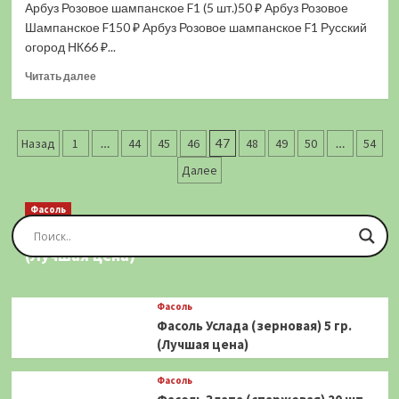
Арбуз Розовое шампанское F1 (5 шт.)50 ₽ Арбуз Розовое
F1
(1
Шампанское F150 ₽ Арбуз Розовое шампанское F1 Русский
гр.)
огород НК66 ₽...
(Лучшая
Прочитать
цена)
Читать далее
больше
о
Арбуз
Пагинация
Розовое
Назад
1
…
44
45
46
47
48
49
50
…
54
шампанское
записей
Далее
F1
(5
шт.)
Фасоль
(Лучшая
Фасоль Золотая Сакса (спаржевая) 20 шт.
цена)
(Лучшая цена)
Фасоль
Фасоль Услада (зерновая) 5 гр.
(Лучшая цена)
Фасоль