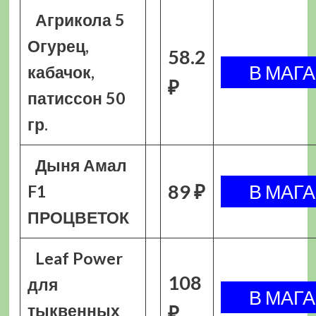
Агрикола 5
Огурец,
58.2
кабачок,
₽
патиссон 50
гр.
Дыня Амал
89 ₽
F1
ПРОЦВЕТОК
Leaf Power
108
для
тыквенных
₽