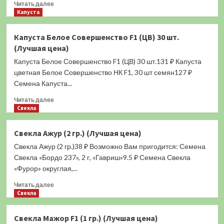
Прочитать
Читать далее
больше
Капуста
о
Капуста
Капуста Белое Совершенство F1 (ЦВ) 30 шт.
Снежана
(Лучшая цена)
F1
(ЦВ)
Капуста Белое Совершенство F1 (ЦВ) 30 шт.131 ₽ Капуста
0,3
цветная Белое Совершенство НК F1, 30 шт семян127 ₽
гр.
Семена Капуста...
(Лучшая
цена)
Прочитать
Читать далее
больше
Свекла
о
Капуста
Свекла Ажур (2 гр.) (Лучшая цена)
Белое
Свекла Ажур (2 гр.)38 ₽ Возможно Вам пригодится: Семена
Совершенство
F1
Свекла «Бордо 237», 2 г, «Гавриш»9.5 ₽ Семена Свекла
(ЦВ)
«Фурор» округлая,...
30
Прочитать
шт.
Читать далее
больше
Свекла
(Лучшая
о
цена)
Свекла
Свекла Мажор F1 (1 гр.) (Лучшая цена)
Ажур