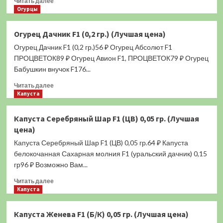
Читать далее
больше
Огурцы
о
Огурец
Огурец Дачник F1 (0,2 гр.) (Лучшая цена)
Капелька
Огурец Дачник F1 (0,2 гр.)56 ₽ Огурец Абсолют F1
(0,5
гр.)
ПРОЦВЕТОК89 ₽ Огурец Авион F1, ПРОЦВЕТОК79 ₽ Огурец
(Лучшая
Бабушкин внучок F176...
цена)
Прочитать
Читать далее
больше
Капуста
о
Огурец
Капуста Серебряный Шар F1 (ЦВ) 0,05 гр. (Лучшая
Дачник
цена)
F1
(0,2
Капуста Серебряный Шар F1 (ЦВ) 0,05 гр.64 ₽ Капуста
гр.)
белокочанная Сахарная молния F1 (уральский дачник) 0,15
(Лучшая
гр96 ₽ Возможно Вам...
цена)
Прочитать
Читать далее
больше
Капуста
о
Капуста
Капуста Женева F1 (Б/К) 0,05 гр. (Лучшая цена)
Серебряный