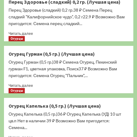
Перец Здоровье (сладкий) 0,2 гр. (Лучшая цена)
Ольга
Перец Здоровье (сладкий) 0,2 гр.38 ₽ Семена Перец
F1
(сладкий)
сладкий "Калифорнийское чудо", 0,2 г22.9 ₽ Возможно Вам
0,1
пригодится: Семена перец сладкий...
гр.
Прочитать
(Лучшая
Читать далее
больше
Огурцы
цена)
о
Перец
Огурец Гурман (0,5 гр.) (Лучшая цена)
Здоровье
Огурец Гурман (0,5 гр.)38 ₽ Семена Огурец, Пекинский
(сладкий)
0,2
гурман F1, цветная упаковка, Поиск37 ₽ Возможно Вам
гр.
пригодится: Семена Огурец "Пальчик",...
(Лучшая
Прочитать
цена)
Читать далее
больше
Огурцы
о
Огурец
Огурец Капелька (0,5 гр.) (Лучшая цена)
Гурман
Огурец Капелька (0,5 гр.)36 ₽ Огурец Капелька (УД) 10 шт
(0,5
гр.)
цв.п Нет в наличии 39 ₽ Возможно Вам пригодится:
(Лучшая
Семена...
цена)
Прочитать