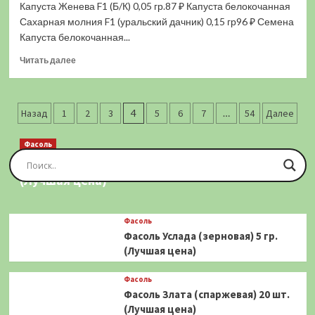
Капуста Женева F1 (Б/К) 0,05 гр.87 ₽ Капуста белокочанная
Шар
F1
Сахарная молния F1 (уральский дачник) 0,15 гр96 ₽ Семена
(ЦВ)
Капуста белокочанная...
0,05
Прочитать
гр.
Читать далее
больше
(Лучшая
о
цена)
Капуста
Пагинация
Женева
Назад
1
2
3
4
5
6
7
…
54
Далее
F1
записей
(Б/
Фасоль
К)
Фасоль Золотая Сакса (спаржевая) 20 шт.
0,05
(Лучшая цена)
гр.
(Лучшая
цена)
Фасоль
Фасоль Услада (зерновая) 5 гр.
(Лучшая цена)
Фасоль
Фасоль Злата (спаржевая) 20 шт.
(Лучшая цена)