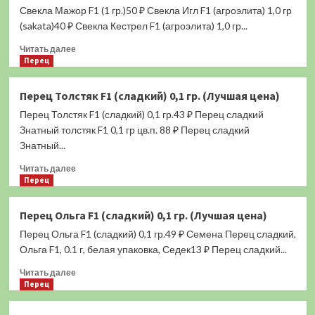
Свекла Мажор F1 (1 гр.)50 ₽ Свекла Игл F1 (агроэлита) 1,0 гр
(2
гр.)
(sakata)40 ₽ Свекла Кестрел F1 (агроэлита) 1,0 гр...
(Лучшая
Прочитать
Читать далее
цена)
больше
Перец
о
Свекла
Перец Толстяк F1 (сладкий) 0,1 гр. (Лучшая цена)
Мажор
Перец Толстяк F1 (сладкий) 0,1 гр.43 ₽ Перец сладкий
F1
(1
Знатный толстяк F1 0,1 гр цв.п. 88 ₽ Перец сладкий
гр.)
Знатный...
(Лучшая
Прочитать
цена)
Читать далее
больше
Перец
о
Перец
Перец Ольга F1 (сладкий) 0,1 гр. (Лучшая цена)
Толстяк
Перец Ольга F1 (сладкий) 0,1 гр.49 ₽ Семена Перец сладкий,
F1
(сладкий)
Ольга F1, 0.1 г, белая упаковка, Седек13 ₽ Перец сладкий...
0,1
Прочитать
Читать далее
гр.
больше
Перец
(Лучшая
о
цена)
Перец