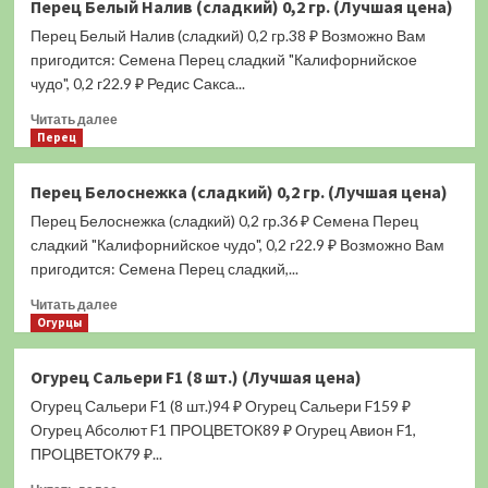
Перец Белый Налив (сладкий) 0,2 гр. (Лучшая цена)
Конфетти
Перец Белый Налив (сладкий) 0,2 гр.38 ₽ Возможно Вам
(кустарниковый)
0,1
пригодится: Семена Перец сладкий "Калифорнийское
гр.
чудо", 0,2 г22.9 ₽ Редис Сакса...
(Лучшая
Прочитать
цена)
Читать далее
больше
Перец
о
Перец
Перец Белоснежка (сладкий) 0,2 гр. (Лучшая цена)
Белый
Перец Белоснежка (сладкий) 0,2 гр.36 ₽ Семена Перец
Налив
(сладкий)
сладкий "Калифорнийское чудо", 0,2 г22.9 ₽ Возможно Вам
0,2
пригодится: Семена Перец сладкий,...
гр.
Прочитать
(Лучшая
Читать далее
больше
Огурцы
цена)
о
Перец
Огурец Сальери F1 (8 шт.) (Лучшая цена)
Белоснежка
Огурец Сальери F1 (8 шт.)94 ₽ Огурец Сальери F159 ₽
(сладкий)
0,2
Огурец Абсолют F1 ПРОЦВЕТОК89 ₽ Огурец Авион F1,
гр.
ПРОЦВЕТОК79 ₽...
(Лучшая
Прочитать
цена)