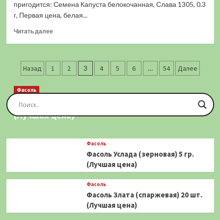
(7
пригодится: Семена Капуста белокочанная, Слава 1305, 0.3
шт.)
г, Первая цена, белая...
(Лучшая
Прочитать
цена)
Читать далее
больше
о
Капуста
Пагинация
Снежный
Назад
1
2
3
4
5
6
…
54
Далее
Шар
записей
(ЦВ)
Фасоль
0,5
Фасоль Золотая Сакса (спаржевая) 20 шт.
гр.
(Лучшая цена)
(Лучшая
цена)
Фасоль
Фасоль Услада (зерновая) 5 гр.
(Лучшая цена)
Фасоль
Фасоль Злата (спаржевая) 20 шт.
(Лучшая цена)