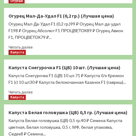
больше
Огурцы
о
Огурец
Огурец Мал-Да-Удал F1 (0,2 гр.) (Лучшая цена)
Наша
Огурец Мал-Да-Удал F1 (0,2 гр.)99 ₽ Огурец Мал-да-удал
Даша
F1
F198 ₽ Огурец Абсолют F1 ПРОЦВЕТОК89 ₽ Огурец Авион
(0,2
F1, ПРОЦВЕТОК79 ₽...
гр.)
Прочитать
(Лучшая
Читать далее
больше
Капуста
цена)
о
Огурец
Капуста Снегурочка F1 (ЦВ) 10 шт. (Лучшая цена)
Мал-
Капуста Снегурочка F1 (ЦВ) 10 шт.71 ₽ Капуста б/к Крюмон
Да-
Удал
F1 (г) 10 шт30 ₽ Капуста белокочанная Казачок F1 (гавриш)...
F1
Прочитать
Читать далее
(0,2
больше
Капуста
гр.)
о
(Лучшая
Капуста
цена)
Капуста Белая головушка (ЦВ) 0,5 гр. (Лучшая цена)
Снегурочка
Капуста Белая головушка (ЦВ) 0,5 гр.40 ₽ Семена Капуста
F1
(ЦВ)
цветная, Белая головушка, 0.5 г, МФ, белая упаковка,
10
Седек8 ₽ Семена...