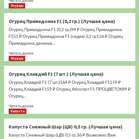
Читать далее
больше
Огурцы
о
Огурец
Огурец Примадонна F1 (0,2 гр.) (Лучшая цена)
Сальери
Огурец Примадонна F1 (0,2 гр.)94 ₽ Огурец Примадонна
F1
(8
F151 ₽ Огурец Примадонна F1 (седек) 0,2 гр126 ₽ Огурец
шт.)
Примадонна дачника...
(Лучшая
Прочитать
цена)
Читать далее
больше
Огурцы
о
Огурец
Огурец Клавдий F1 (7 шт.) (Лучшая цена)
Примадонна
Огурец Клавдий F1 (7 шт.)164 ₽ Огурец Клавдий F1159 ₽
F1
(0,2
Огурец Клавдий F159 ₽ Огурец Абсолют F1 ПРОЦВЕТОК89 ₽
гр.)
Огурец...
(Лучшая
Прочитать
цена)
Читать далее
больше
Капуста
о
Огурец
Капуста Снежный Шар (ЦВ) 0,5 гр. (Лучшая цена)
Клавдий
Капуста Снежный Шар (ЦВ) 0,5 гр.36 ₽ Возможно Вам
F1