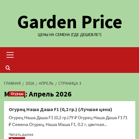
Перейти
Garden Price
к
содержимому
ЦЕНЫ НА СЕМЕНА (ГДЕ ДЕШЕВЛЕ?)
Основное
меню
ГЛАВНАЯ
2026
АПРЕЛЬ
СТРАНИЦА 3
Месяц:
Апрель 2026
Огурцы
Огурец Наша Даша F1 (0,2 гр.) (Лучшая цена)
Огурец Наша Даша F1 (0,2 гр.)79 ₽ Огурец Наша Даша F171
₽ Семена Огурец, Наша Маша F1, 0.2 г, цветная...
Прочитать
Читать далее