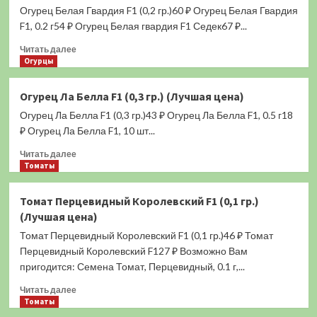
Огурец Белая Гвардия F1 (0,2 гр.)60 ₽ Огурец Белая Гвардия
Малыш
(0,3
F1, 0.2 г54 ₽ Огурец Белая гвардия F1 Седек67 ₽...
гр.)
Прочитать
Читать далее
(Лучшая
больше
Огурцы
цена)
о
Огурец
Огурец Ла Белла F1 (0,3 гр.) (Лучшая цена)
Белая
Огурец Ла Белла F1 (0,3 гр.)43 ₽ Огурец Ла Белла F1, 0.5 г18
Гвардия
F1
₽ Огурец Ла Белла F1, 10 шт...
(0,2
Прочитать
Читать далее
гр.)
больше
Томаты
(Лучшая
о
цена)
Огурец
Томат Перцевидный Королевский F1 (0,1 гр.)
Ла
(Лучшая цена)
Белла
F1
Томат Перцевидный Королевский F1 (0,1 гр.)46 ₽ Томат
(0,3
Перцевидный Королевский F127 ₽ Возможно Вам
гр.)
пригодится: Семена Томат, Перцевидный, 0.1 г,...
(Лучшая
цена)
Прочитать
Читать далее
больше
Томаты
о