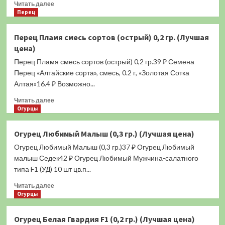
Прочитать
Читать далее
больше
Перец
о
Перец
Перец Пламя смесь сортов (острый) 0,2 гр. (Лучшая
Скороспелка
цена)
(сладкий)
0,1
Перец Пламя смесь сортов (острый) 0,2 гр.39 ₽ Семена
гр.
Перец «Алтайские сорта», смесь, 0.2 г, «Золотая Сотка
(Лучшая
Алтая»16.4 ₽ Возможно...
цена)
Прочитать
Читать далее
больше
Огурцы
о
Перец
Огурец Любимый Малыш (0,3 гр.) (Лучшая цена)
Пламя
Огурец Любимый Малыш (0,3 гр.)37 ₽ Огурец Любимый
смесь
сортов
малыш Седек42 ₽ Огурец Любимый Мужчина-салатного
(острый)
типа F1 (УД) 10 шт цв.п...
0,2
Прочитать
гр.
Читать далее
больше
Огурцы
(Лучшая
о
цена)
Огурец
Огурец Белая Гвардия F1 (0,2 гр.) (Лучшая цена)
Любимый