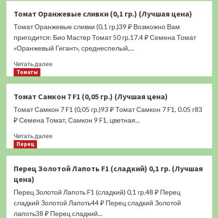
Томат
Томат Оранжевые сливки (0,1 гр.) (Лучшая цена)
Перцевидный
Томат Оранжевые сливки (0,1 гр.)39 ₽ Возможно Вам
Королевский
F1
пригодится: Био Мастер Томат 50 гр.17.4 ₽ Семена Томат
(0,1
«Оранжевый Гигант», среднеспелый,...
гр.)
Прочитать
(Лучшая
Читать далее
больше
Томаты
цена)
о
Томат
Томат Самкон 7 F1 (0,05 гр.) (Лучшая цена)
Оранжевые
Томат Самкон 7 F1 (0,05 гр.)93 ₽ Томат Самкон 7 F1, 0.05 г83
сливки
(0,1
₽ Семена Томат, Самкон 9 F1, цветная...
гр.)
Прочитать
Читать далее
(Лучшая
больше
Перец
цена)
о
Томат
Перец Золотой Лапоть F1 (сладкий) 0,1 гр. (Лучшая
Самкон
цена)
7
F1
Перец Золотой Лапоть F1 (сладкий) 0,1 гр.48 ₽ Перец
(0,05
сладкий Золотой Лапоть44 ₽ Перец сладкий Золотой
гр.)
лапоть38 ₽ Перец сладкий...
(Лучшая