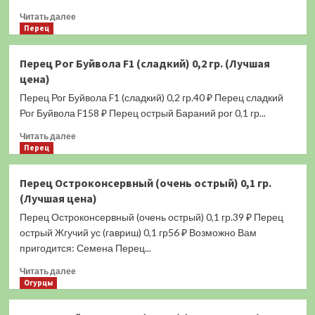
цена)
Прочитать
Читать далее
больше
Перец
о
Перец
Перец Рог Буйвола F1 (сладкий) 0,2 гр. (Лучшая
Золотой
цена)
Лапоть
F1
Перец Рог Буйвола F1 (сладкий) 0,2 гр.40 ₽ Перец сладкий
(сладкий)
Рог Буйвола F158 ₽ Перец острый Бараний рог 0,1 гр...
0,1
Прочитать
гр.
Читать далее
больше
Перец
(Лучшая
о
цена)
Перец
Перец Остроконсервный (очень острый) 0,1 гр.
Рог
(Лучшая цена)
Буйвола
F1
Перец Остроконсервный (очень острый) 0,1 гр.39 ₽ Перец
(сладкий)
острый Жгучий ус (гавриш) 0,1 гр56 ₽ Возможно Вам
0,2
пригодится: Семена Перец...
гр.
(Лучшая
Прочитать
Читать далее
цена)
больше
Огурцы
о
Перец