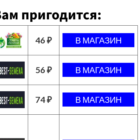
ам пригодится:
46 ₽
56 ₽
74 ₽