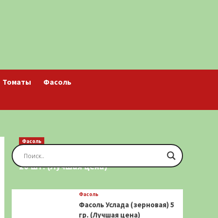
Томаты
Фасоль
Фасоль
Фасоль Золотая Сакса (спаржевая)
20 шт. (Лучшая цена)
Фасоль
Фасоль Услада (зерновая) 5
гр. (Лучшая цена)