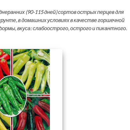
днеранних (90-115 дней) сортов острых перцев для
унте, в домашних условиях в качестве горшечной
формы, вкуса: слабоострого, острого и пикантного.