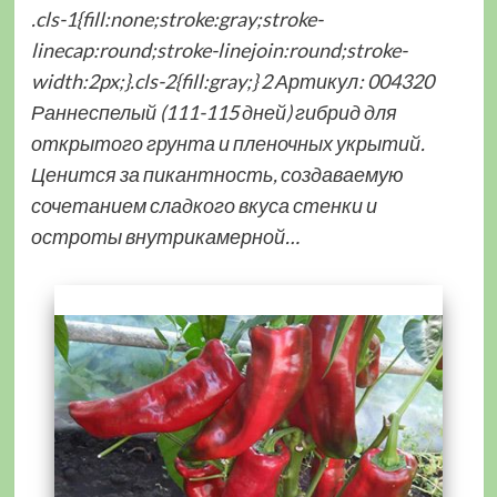
.cls-1{fill:none;stroke:gray;stroke-
linecap:round;stroke-linejoin:round;stroke-
width:2px;}.cls-2{fill:gray;} 2 Артикул: 004320
Раннеспелый (111-115 дней) гибрид для
открытого грунта и пленочных укрытий.
Ценится за пикантность, создаваемую
сочетанием сладкого вкуса стенки и
остроты внутрикамерной…