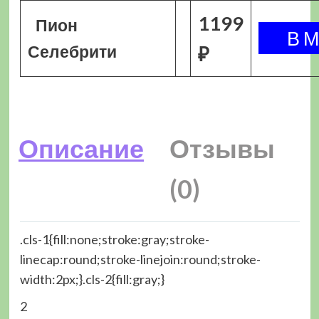
1199
Пион
Селебрити
₽
Описание
Отзывы
(0)
.cls-1{fill:none;stroke:gray;stroke-
linecap:round;stroke-linejoin:round;stroke-
width:2px;}.cls-2{fill:gray;}
2