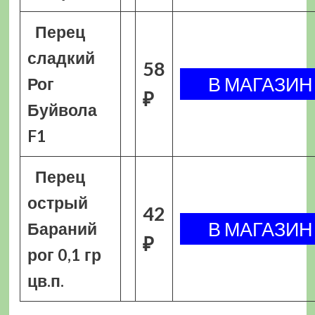
Перец
сладкий
58
Рог
₽
Буйвола
F1
Перец
острый
42
Бараний
₽
рог 0,1 гр
цв.п.