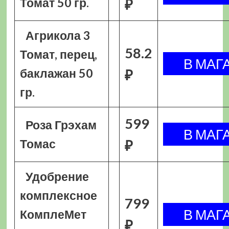
Томат 50 гр.
₽
Агрикола 3
58.2
Томат, перец,
баклажан 50
₽
гр.
599
Роза Грэхам
Томас
₽
Удобрение
комплексное
799
КомплеМет
₽