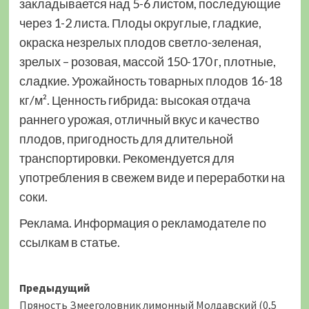
закладывается над 5-6 листом, последующие
через 1-2 листа. Плоды округлые, гладкие,
окраска незрелых плодов светло-зеленая,
зрелых – розовая, массой 150-170 г, плотные,
сладкие. Урожайность товарных плодов 16-18
кг/м². Ценность гибрида: высокая отдача
раннего урожая, отличный вкус и качество
плодов, пригодность для длительной
транспортировки. Рекомендуется для
употребления в свежем виде и переработки на
соки.
Реклама. Информация о рекламодателе по
ссылкам в статье.
Навигация
Предыдущий
Пряность Змееголовник лимонный Молдавский (0,5