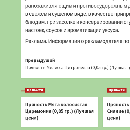
ранозаживляющим и противосудорожным де
в свежем и сушеном виде, в качестве прип
блюдам, при засолке и консервировании огу
настоек, соусов и ароматизации уксуса.
Реклама. Информация о рекламодателе по 
Навигация
Предыдущий
Пряность Мелисса Цитронелла (0,05 гр.) (Лучшая 
записи
Пряности
Пряности
Пряность Мята колосистая
Пряность
Церемония (0,05 гр.) (Лучшая
Сияние (0
цена)
цена)