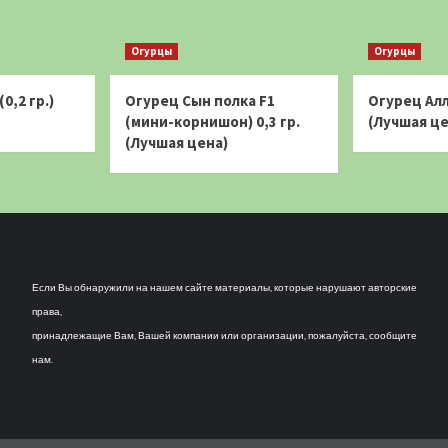
Огурцы
Огурцы
0,2 гр.)
Огурец Сын полка F1
Огурец Алл
(мини-корнишон) 0,3 гр.
(Лучшая це
(Лучшая цена)
Если Вы обнаружили на нашем сайте материалы, которые нарушают авторские
права,
принадлежащие Вам, Вашей компании или организации, пожалуйста, сообщите
нам.