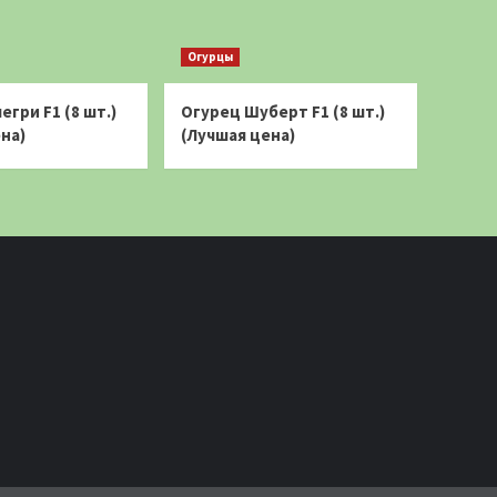
Огурцы
егри F1 (8 шт.)
Огурец Шуберт F1 (8 шт.)
на)
(Лучшая цена)