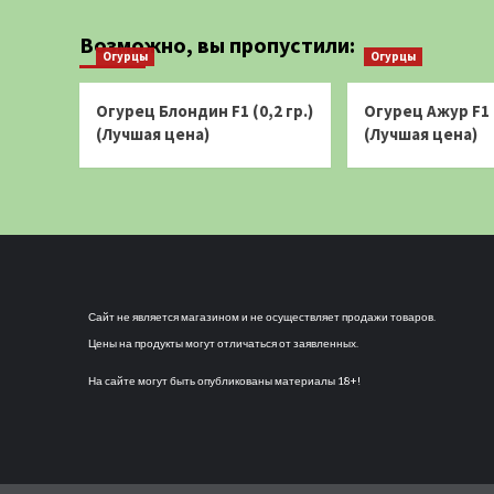
Возможно, вы пропустили:
Огурцы
Огурцы
Огурец Блондин F1 (0,2 гр.)
Огурец Ажур F1 (
(Лучшая цена)
(Лучшая цена)
Сайт не является магазином и не осуществляет продажи товаров.
Цены на продукты могут отличаться от заявленных.
На сайте могут быть опубликованы материалы 18+!