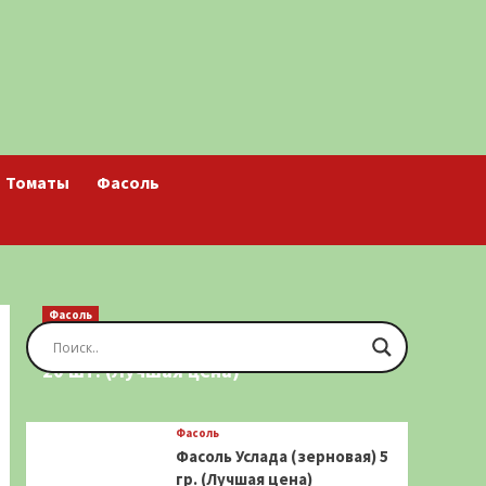
Томаты
Фасоль
Фасоль
Фасоль Золотая Сакса (спаржевая)
20 шт. (Лучшая цена)
Фасоль
Фасоль Услада (зерновая) 5
гр. (Лучшая цена)