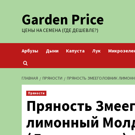
Перейти
Garden Price
к
содержимому
ЦЕНЫ НА СЕМЕНА (ГДЕ ДЕШЕВЛЕ?)
Арбузы
Дыни
Капуста
Лук
Микрозеле
ГЛАВНАЯ
ПРЯНОСТИ
ПРЯНОСТЬ ЗМЕЕГОЛОВНИК ЛИМОННЫЙ
Пряности
Пряность Змее
лимонный Молда