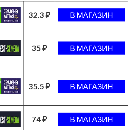
32.3 ₽
35 ₽
35.5 ₽
74 ₽