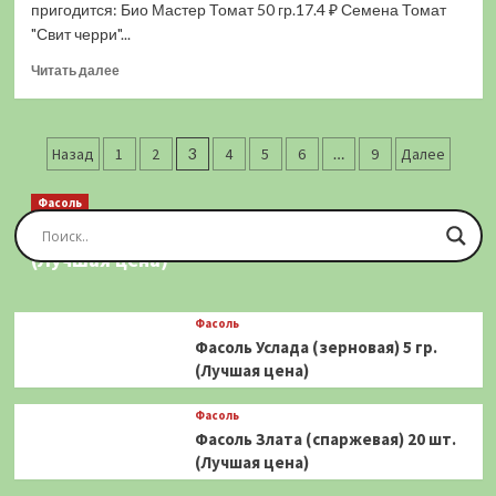
(0,05
пригодится: Био Мастер Томат 50 гр.17.4 ₽ Семена Томат
гр.)
"Свит черри"...
(Лучшая
Прочитать
цена)
Читать далее
больше
о
Томат
Пагинация
Иван
Назад
1
2
3
4
5
6
…
9
Далее
Царевич
записей
F1
Фасоль
(0,1
Фасоль Золотая Сакса (спаржевая) 20 шт.
гр.)
(Лучшая цена)
(Лучшая
цена)
Фасоль
Фасоль Услада (зерновая) 5 гр.
(Лучшая цена)
Фасоль
Фасоль Злата (спаржевая) 20 шт.
(Лучшая цена)