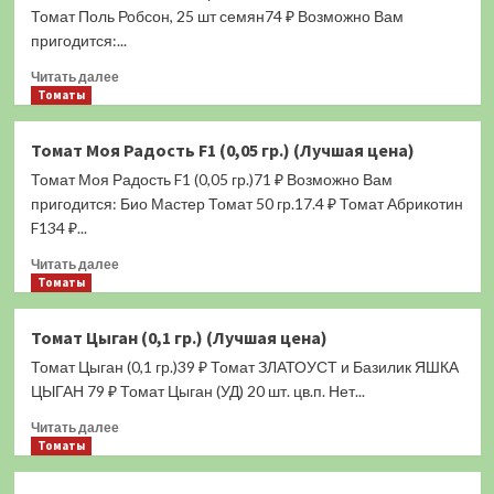
(0,05
Томат Поль Робсон, 25 шт семян74 ₽ Возможно Вам
гр.)
пригодится:...
(Лучшая
Прочитать
цена)
Читать далее
больше
Томаты
о
Томат
Томат Моя Радость F1 (0,05 гр.) (Лучшая цена)
Поль
Томат Моя Радость F1 (0,05 гр.)71 ₽ Возможно Вам
Робсон
(0,1
пригодится: Био Мастер Томат 50 гр.17.4 ₽ Томат Абрикотин
гр.)
F134 ₽...
(Лучшая
Прочитать
цена)
Читать далее
больше
Томаты
о
Томат
Томат Цыган (0,1 гр.) (Лучшая цена)
Моя
Томат Цыган (0,1 гр.)39 ₽ Томат ЗЛАТОУСТ и Базилик ЯШКА
Радость
F1
ЦЫГАН 79 ₽ Томат Цыган (УД) 20 шт. цв.п. Нет...
(0,05
Прочитать
Читать далее
гр.)
больше
Томаты
(Лучшая
о
цена)
Томат