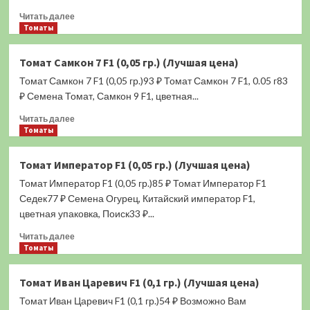
гр.)
Прочитать
(Лучшая
Читать далее
больше
Томаты
цена)
о
Томат
Томат Самкон 7 F1 (0,05 гр.) (Лучшая цена)
Оранжевые
Томат Самкон 7 F1 (0,05 гр.)93 ₽ Томат Самкон 7 F1, 0.05 г83
сливки
(0,1
₽ Семена Томат, Самкон 9 F1, цветная...
гр.)
Прочитать
Читать далее
(Лучшая
больше
Томаты
цена)
о
Томат
Томат Император F1 (0,05 гр.) (Лучшая цена)
Самкон
Томат Император F1 (0,05 гр.)85 ₽ Томат Император F1
7
F1
Седек77 ₽ Семена Огурец, Китайский император F1,
(0,05
цветная упаковка, Поиск33 ₽...
гр.)
Прочитать
(Лучшая
Читать далее
больше
Томаты
цена)
о
Томат
Томат Иван Царевич F1 (0,1 гр.) (Лучшая цена)
Император
Томат Иван Царевич F1 (0,1 гр.)54 ₽ Возможно Вам
F1