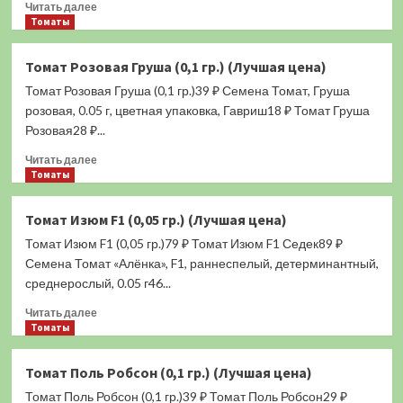
Прочитать
Читать далее
больше
Томаты
о
Томат
Томат Розовая Груша (0,1 гр.) (Лучшая цена)
Карамель
Томат Розовая Груша (0,1 гр.)39 ₽ Семена Томат, Груша
жёлтая
F1
розовая, 0.05 г, цветная упаковка, Гавриш18 ₽ Томат Груша
(0,1
Розовая28 ₽...
гр.)
Прочитать
(Лучшая
Читать далее
больше
Томаты
цена)
о
Томат
Томат Изюм F1 (0,05 гр.) (Лучшая цена)
Розовая
Томат Изюм F1 (0,05 гр.)79 ₽ Томат Изюм F1 Седек89 ₽
Груша
(0,1
Семена Томат «Алёнка», F1, раннеспелый, детерминантный,
гр.)
среднерослый, 0.05 г46...
(Лучшая
Прочитать
цена)
Читать далее
больше
Томаты
о
Томат
Томат Поль Робсон (0,1 гр.) (Лучшая цена)
Изюм
Томат Поль Робсон (0,1 гр.)39 ₽ Томат Поль Робсон29 ₽
F1