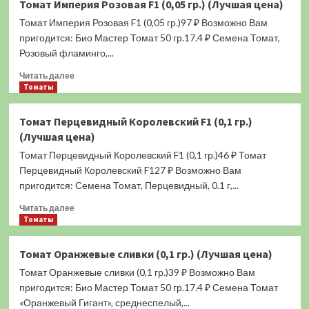
Томат Империя Розовая F1 (0,05 гр.) (Лучшая цена)
Цыган
Томат Империя Розовая F1 (0,05 гр.)97 ₽ Возможно Вам
(0,1
гр.)
пригодится: Био Мастер Томат 50 гр.17.4 ₽ Семена Томат,
(Лучшая
Розовый фламинго,...
цена)
Прочитать
Читать далее
больше
Томаты
о
Томат
Томат Перцевидный Королевский F1 (0,1 гр.)
Империя
(Лучшая цена)
Розовая
F1
Томат Перцевидный Королевский F1 (0,1 гр.)46 ₽ Томат
(0,05
Перцевидный Королевский F127 ₽ Возможно Вам
гр.)
пригодится: Семена Томат, Перцевидный, 0.1 г,...
(Лучшая
цена)
Прочитать
Читать далее
больше
Томаты
о
Томат
Томат Оранжевые сливки (0,1 гр.) (Лучшая цена)
Перцевидный
Томат Оранжевые сливки (0,1 гр.)39 ₽ Возможно Вам
Королевский
F1
пригодится: Био Мастер Томат 50 гр.17.4 ₽ Семена Томат
(0,1
«Оранжевый Гигант», среднеспелый,...