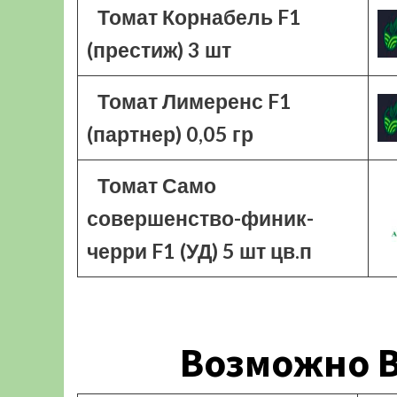
Томат Корнабель F1
(престиж) 3 шт
Томат Лимеренс F1
(партнер) 0,05 гр
Томат Само
совершенство-финик-
черри F1 (УД) 5 шт цв.п
Возможно В