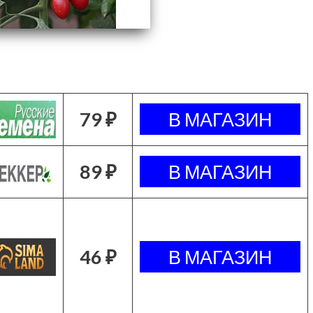
79 ₽
89 ₽
46 ₽