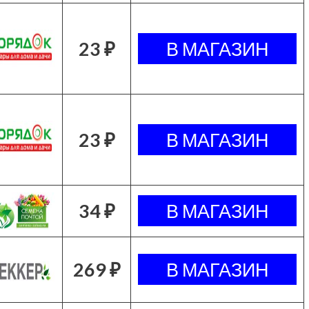
23 ₽
23 ₽
34 ₽
269 ₽