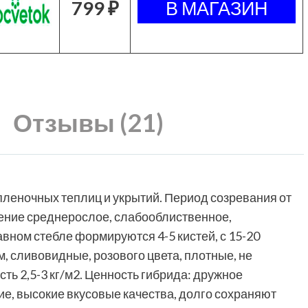
799 ₽
Отзывы (21)
леночных теплиц и укрытий. Период созревания от
тение среднерослое, слабооблиственное,
авном стебле формируются 4-5 кистей, с 15-20
, сливовидные, розового цвета, плотные, не
ть 2,5-3 кг/м2. Ценность гибрида: дружное
е, высокие вкусовые качества, долго сохраняют