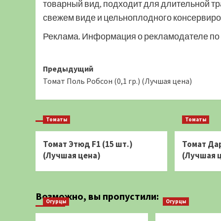
товарный вид, подходит для длительной т
свежем виде и цельноплодного консервиро
Реклама. Информация о рекламодателе по 
Навигация
Предыдущий
Томат Поль Робсон (0,1 гр.) (Лучшая цена)
записи
Томаты
Томаты
Томат Этюд F1 (15 шт.)
Томат Дар
(Лучшая цена)
(Лучшая 
Возможно, вы пропустили:
Огурцы
Огурцы