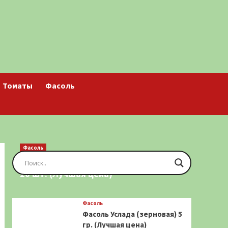
Томаты
Фасоль
Фасоль
Фасоль Золотая Сакса (спаржевая)
20 шт. (Лучшая цена)
Фасоль
Фасоль Услада (зерновая) 5
гр. (Лучшая цена)