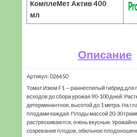
КомплеМет Актив 400
мл
Описание
Артикул: 026650
Томат Изюм F1 — раннеспелый гибрид для п
всходов до сбора урожая 90-100 дней. Рас
детерминантное, высотой до 1 метра. На гл
плодами каждая. Плоды массой 20-30 грамм
растрескиваются, очень вкусные. Урожайнос
созревание плодов, обильное плодоношени