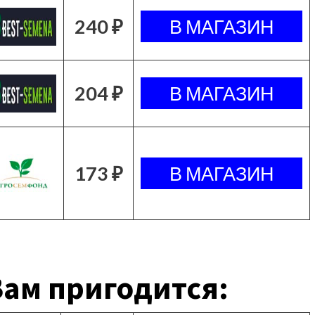
240 ₽
204 ₽
173 ₽
ам пригодится: