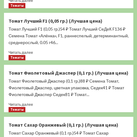
Читать далее
больше
Томаты
о
Томат
Томат Лучший F1 (0,05 гр.) (Лучшая цена)
Михей
Томат Лучший F1 (0,05 гр.)54 ₽ Томат Лучший СеДеК F136 ₽
F1
(0,05
Семена Томат «Алёнка», F1, раннеспелый, детерминантный,
гр.)
среднерослый, 0.05 г46...
(Лучшая
Прочитать
цена)
Читать далее
больше
Томаты
о
Томат
Томат Фиолетовый Джаспер (0,1 гр.) (Лучшая цена)
Лучший
Томат Фиолетовый Джаспер (0,1 гр.)88 ₽ Семена Томат,
F1
(0,05
Фиолетовый Джаспер, цветная упаковка, Седек41 ₽ Томат
гр.)
Фиолетовый Джаспер Седек81 ₽ Томат...
(Лучшая
Прочитать
цена)
Читать далее
больше
Томаты
о
Томат
Томат Сахар Оранжевый (0,1 гр.) (Лучшая цена)
Фиолетовый
Томат Сахар Оранжевый (0,1 гр.)54 ₽ Томат Сахар
Джаспер