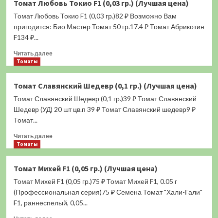
Томат Любовь Токио F1 (0,03 гр.) (Лучшая цена)
Чёрный
Томат Любовь Токио F1 (0,03 гр.)82 ₽ Возможно Вам
Вернисаж
(0,1
пригодится: Био Мастер Томат 50 гр.17.4 ₽ Томат Абрикотин
гр.)
F134 ₽...
(Лучшая
Прочитать
цена)
Читать далее
больше
Томаты
о
Томат
Томат Славянский Шедевр (0,1 гр.) (Лучшая цена)
Любовь
Томат Славянский Шедевр (0,1 гр.)39 ₽ Томат Славянский
Токио
F1
Шедевр (УД) 20 шт цв.п 39 ₽ Томат Славянский шедевр9 ₽
(0,03
Томат...
гр.)
Прочитать
(Лучшая
Читать далее
больше
Томаты
цена)
о
Томат
Томат Михей F1 (0,05 гр.) (Лучшая цена)
Славянский
Томат Михей F1 (0,05 гр.)75 ₽ Томат Михей F1, 0.05 г
Шедевр
(0,1
(Профессиональная серия)75 ₽ Семена Томат "Хали-Гали"
гр.)
F1, раннеспелый, 0,05...
(Лучшая
Прочитать
цена)