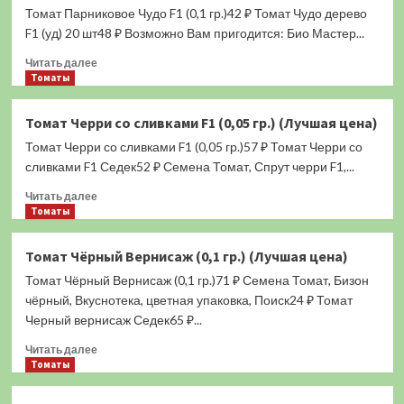
Томат Парниковое Чудо F1 (0,1 гр.)42 ₽ Томат Чудо дерево
Крупноплодный
F1
F1 (уд) 20 шт48 ₽ Возможно Вам пригодится: Био Мастер...
(0,05
Прочитать
Читать далее
гр.)
больше
Томаты
(Лучшая
о
цена)
Томат
Томат Черри со сливками F1 (0,05 гр.) (Лучшая цена)
Парниковое
Томат Черри со сливками F1 (0,05 гр.)57 ₽ Томат Черри со
Чудо
F1
сливками F1 Седек52 ₽ Семена Томат, Спрут черри F1,...
(0,1
Прочитать
Читать далее
гр.)
больше
Томаты
(Лучшая
о
цена)
Томат
Томат Чёрный Вернисаж (0,1 гр.) (Лучшая цена)
Черри
Томат Чёрный Вернисаж (0,1 гр.)71 ₽ Семена Томат, Бизон
со
сливками
чёрный, Вкуснотека, цветная упаковка, Поиск24 ₽ Томат
F1
Черный вернисаж Седек65 ₽...
(0,05
Прочитать
гр.)
Читать далее
больше
Томаты
(Лучшая
о
цена)
Томат