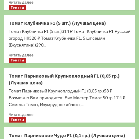
Прочитать
Читать далее
больше
Томаты
о
Томат
Томат Клубничка F1 (5 шт.) (Лучшая цена)
Артист
Томат Клубничка F1 (5 шт.)314 ₽ Томат Клубничка F1 Русский
F1
(0,05
огород НК328 ₽ Томат Клубничка F1, 5 шт семян
гр.)
(Вкуснятина!)290...
(Лучшая
Прочитать
цена)
Читать далее
больше
Томаты
о
Томат
Томат Парниковый Крупноплодный F1 (0,05 гр.)
Клубничка
(Лучшая цена)
F1
(5
Томат Парниковый Крупноплодный F1 (0,05 гр.)58 ₽
шт.)
Возможно Вам пригодится: Био Мастер Томат 50 гр.17.4 ₽
(Лучшая
Семена Томат, Изумрудное яблоко,...
цена)
Прочитать
Читать далее
больше
Томаты
о
Томат
Томат Парниковое Чудо F1 (0,1 гр.) (Лучшая цена)
Парниковый