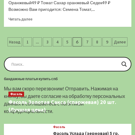
(0,1
Оранжевый49 ₽ Томат Сахар оранжевый Седек49 ₽
гр.)
Возможно Вам пригодится: Семена Томат,...
(Лучшая
Прочитать
цена)
Читать далее
больше
о
Томат
Пагинация
Сахар
Назад
1
…
3
4
5
6
7
8
9
Далее
Оранжевый
записей
(0,1
гр.)
(Лучшая
цена)
бандажные платья купить спб
Мы вам скоро перезвоним! Отправить. Нажимая на
Фасоль
кнопку, вы даете согласие на обработку персональных
Фасоль Золотая Сакса (спаржевая) 20 шт.
данных и соглашаетесь c политикой
(Лучшая цена)
конфиденциальности.
Фасоль
Фасоль Услада (зерновая) 5 гр.