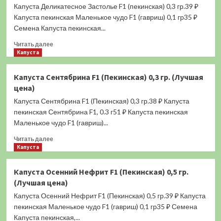
(К/
Капуста Деликатесное Застолье F1 (пекинская) 0,3 гр.39 ₽
К)
Капуста пекинская Маленькое чудо F1 (гавриш) 0,1 гр35 ₽
0,5
Семена Капуста пекинская...
гр.
(Лучшая
Прочитать
Читать далее
цена)
больше
Капуста
о
Капуста
Капуста Сентябрина F1 (Пекинская) 0,3 гр. (Лучшая
Деликатесное
цена)
Застолье
F1
Капуста Сентябрина F1 (Пекинская) 0,3 гр.38 ₽ Капуста
(пекинская)
пекинская Сентябрина F1, 0.3 г51 ₽ Капуста пекинская
0,3
Маленькое чудо F1 (гавриш)...
гр.
(Лучшая
Прочитать
Читать далее
цена)
больше
Капуста
о
Капуста
Капуста Осенний Нефрит F1 (Пекинская) 0,5 гр.
Сентябрина
(Лучшая цена)
F1
(Пекинская)
Капуста Осенний Нефрит F1 (Пекинская) 0,5 гр.39 ₽ Капуста
0,3
пекинская Маленькое чудо F1 (гавриш) 0,1 гр35 ₽ Семена
гр.
Капуста пекинская,...