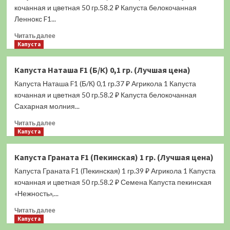
(Б/
кочанная и цветная 50 гр.58.2 ₽ Капуста белокочанная
К)
Леннокс F1...
0,2
Прочитать
гр.
Читать далее
больше
Капуста
(Лучшая
о
цена)
Капуста
Капуста Наташа F1 (Б/К) 0,1 гр. (Лучшая цена)
Леннокс
Капуста Наташа F1 (Б/К) 0,1 гр.37 ₽ Агрикола 1 Капуста
F1
(Б/
кочанная и цветная 50 гр.58.2 ₽ Капуста белокочанная
К)
Сахарная молния...
1
Прочитать
гр.
Читать далее
больше
Капуста
(Лучшая
о
цена)
Капуста
Капуста Граната F1 (Пекинская) 1 гр. (Лучшая цена)
Наташа
Капуста Граната F1 (Пекинская) 1 гр.39 ₽ Агрикола 1 Капуста
F1
(Б/
кочанная и цветная 50 гр.58.2 ₽ Семена Капуста пекинская
К)
«Нежность»,...
0,1
Прочитать
гр.
Читать далее
больше
Капуста
(Лучшая
о
цена)