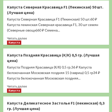
Капуста
Капуста Северная Красавица F1 (Пекинская) 50 шт.
Граната
(Лучшая цена)
F1
(Пекинская)
Капуста Северная Красавица F1 (Пекинская) 50 шт.60 ₽
1
Капуста пекинская Северная красавица F1, 30 шт семян
гр.
(Северные овощи)60 ₽ Семена...
(Лучшая
цена)
Прочитать
Читать далее
больше
Капуста
о
Капуста
Капуста Поздняя Красавица (К/К) 0,5 гр. (Лучшая
Северная
цена)
Красавица
F1
Капуста Поздняя Красавица (К/К) 0,5 гр.36 ₽ Капуста
(Пекинская)
белокочанная Московская поздняя 15 (гавриш) 0,5 гр34 ₽
50
Капуста белокочанная Московская поздняя...
шт.
(Лучшая
Прочитать
Читать далее
цена)
больше
Капуста
о
Капуста
Капуста Деликатесное Застолье F1 (пекинская) 0,3
Поздняя
гр. (Лучшая цена)
Красавица