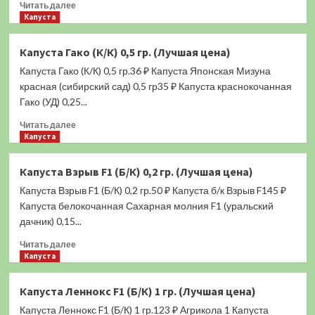
Прочитать
Читать далее
больше
Капуста
о
Капуста
Капуста Гако (К/К) 0,5 гр. (Лучшая цена)
Калибос
Капуста Гако (К/К) 0,5 гр.36 ₽ Капуста Японская Мизуна
(К/
К)
красная (сибирский сад) 0,5 гр35 ₽ Капуста краcнокочанная
0,5
Гако (УД) 0,25...
гр.
Прочитать
(Лучшая
Читать далее
больше
Капуста
цена)
о
Капуста
Капуста Взрыв F1 (Б/К) 0,2 гр. (Лучшая цена)
Гако
Капуста Взрыв F1 (Б/К) 0,2 гр.50 ₽ Капуста б/к Взрыв F145 ₽
(К/
К)
Капуста белокочанная Сахарная молния F1 (уральский
0,5
дачник) 0,15...
гр.
Прочитать
(Лучшая
Читать далее
больше
Капуста
цена)
о
Капуста
Капуста Леннокс F1 (Б/К) 1 гр. (Лучшая цена)
Взрыв
Капуста Леннокс F1 (Б/К) 1 гр.123 ₽ Агрикола 1 Капуста
F1