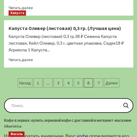
(Лучшая
цена)
Прочитать
Читать далее
больше
Капуста
о
Капуста
Капуста Оливер (листовая) 0,3 гр. (Лучшая цена)
Осенний
Капуста Оливер (листовая) 0,3 гр.38 ₽ Семена Капуста
Нефрит
F1
листовая, Кейл Оливер, 0.3 г, цветная упаковка, Седек18 ₽
(Пекинская)
Агрикола 1 Капуста...
0,5
Прочитать
гр.
Читать далее
больше
(Лучшая
о
цена)
Капуста
Пагинация
Оливер
Назад
1
…
3
4
5
6
7
Далее
(листовая)
записей
0,3
гр.
(Лучшая
цена)
Кофе в зернах: купить зерновой кофе с доставкой в интернет-магазине
Sibaristica
Фасоль
На что обратить внимание. Вкус
кофе
определяется его