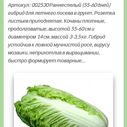
Артикул: 002530 Раннеспелый (55-60 дней)
гибрид для летнего посева в грунт. Розетка
листьев приподнятая. Кочаны плотные,
продолговатые, высотой 55-60 см и
диаметром 14 см, массой 3-3,5 кг. Гибрид
устойчив к ложной мучнистой росе, вирусу
мозаики, неприхотлив в выращивании,
быстро формирует товарные…