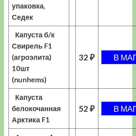
упаковка,
Седек
Капуста б/к
Свирель F1
32 ₽
(агроэлита)
10шт
(nunhems)
Капуста
52 ₽
белокочанная
Арктика F1