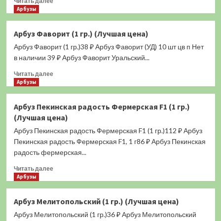
Читать далее
(Лучшая
больше
Арбузы
цена)
о
Арбуз
Арбуз Фаворит (1 гр.) (Лучшая цена)
Гигант
Арбуз Фаворит (1 гр.)38 ₽ Арбуз Фаворит (УД) 10 шт цв п Нет
Сахарный
(1
в наличии 39 ₽ Арбуз Фаворит Уральский...
гр.)
Прочитать
Читать далее
(Лучшая
больше
Арбузы
цена)
о
Арбуз
Арбуз Пекинская радость Фермерская F1 (1 гр.)
Фаворит
(Лучшая цена)
(1
гр.)
Арбуз Пекинская радость Фермерская F1 (1 гр.)112 ₽ Арбуз
(Лучшая
Пекинская радость Фермерская F1, 1 г86 ₽ Арбуз Пекинская
цена)
радость фермерская...
Прочитать
Читать далее
больше
Арбузы
о
Арбуз
Арбуз Мелитопольский (1 гр.) (Лучшая цена)
Пекинская
Арбуз Мелитопольский (1 гр.)36 ₽ Арбуз Мелитопольский
радость