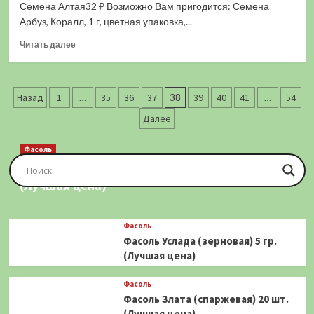
Фермерская
Семена Алтая32 ₽ Возможно Вам пригодится: Семена
F1
Арбуз, Коралл, 1 г, цветная упаковка,...
(1
Прочитать
гр.)
Читать далее
больше
(Лучшая
о
цена)
Арбуз
Пагинация
Мелитопольский
Назад
1
…
35
36
37
38
39
40
41
…
54
(1
записей
Далее
гр.)
(Лучшая
цена)
Фасоль
Фасоль Золотая Сакса (спаржевая) 20 шт.
(Лучшая цена)
Фасоль
Фасоль Услада (зерновая) 5 гр.
(Лучшая цена)
Фасоль
Фасоль Злата (спаржевая) 20 шт.
(Лучшая цена)