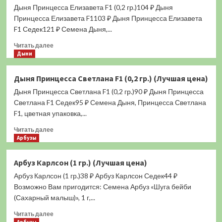
(0,5
Дыня Принцесса Елизавета F1 (0,2 гр.)104 ₽ Дыня
гр.)
Принцесса Елизавета F1103 ₽ Дыня Принцесса Елизавета
(Лучшая
F1 Седек121 ₽ Семена Дыня,...
цена)
Прочитать
Читать далее
больше
Дыни
о
Дыня
Дыня Принцесса Светлана F1 (0,2 гр.) (Лучшая цена)
Принцесса
Дыня Принцесса Светлана F1 (0,2 гр.)90 ₽ Дыня Принцесса
Елизавета
F1
Светлана F1 Седек95 ₽ Семена Дыня, Принцесса Светлана
(0,2
F1, цветная упаковка,...
гр.)
Прочитать
(Лучшая
Читать далее
больше
Арбузы
цена)
о
Дыня
Арбуз Карлсон (1 гр.) (Лучшая цена)
Принцесса
Арбуз Карлсон (1 гр.)38 ₽ Арбуз Карлсон Седек44 ₽
Светлана
F1
Возможно Вам пригодится: Семена Арбуз «Шуга бейби
(0,2
(Сахарный малыш)», 1 г,...
гр.)
Прочитать
(Лучшая
Читать далее
больше