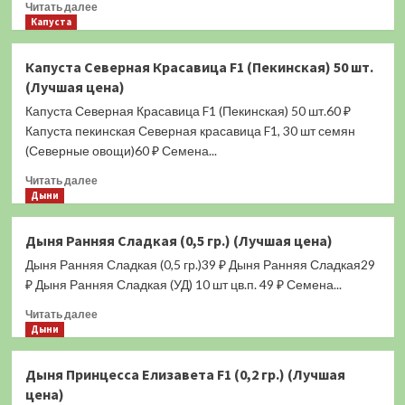
Прочитать
Читать далее
больше
Капуста
о
Капуста
Капуста Северная Красавица F1 (Пекинская) 50 шт.
Граната
(Лучшая цена)
F1
(Пекинская)
Капуста Северная Красавица F1 (Пекинская) 50 шт.60 ₽
1
Капуста пекинская Северная красавица F1, 30 шт семян
гр.
(Северные овощи)60 ₽ Семена...
(Лучшая
цена)
Прочитать
Читать далее
больше
Дыни
о
Капуста
Дыня Ранняя Сладкая (0,5 гр.) (Лучшая цена)
Северная
Дыня Ранняя Сладкая (0,5 гр.)39 ₽ Дыня Ранняя Сладкая29
Красавица
F1
₽ Дыня Ранняя Сладкая (УД) 10 шт цв.п. 49 ₽ Семена...
(Пекинская)
Прочитать
Читать далее
50
больше
Дыни
шт.
о
(Лучшая
Дыня
цена)
Дыня Принцесса Елизавета F1 (0,2 гр.) (Лучшая
Ранняя
цена)
Сладкая