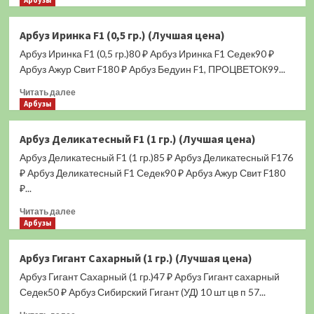
Арбузы
цена)
о
Арбуз
Арбуз Иринка F1 (0,5 гр.) (Лучшая цена)
Карлсон
Арбуз Иринка F1 (0,5 гр.)80 ₽ Арбуз Иринка F1 Седек90 ₽
(1
гр.)
Арбуз Ажур Свит F180 ₽ Арбуз Бедуин F1, ПРОЦВЕТОК99...
(Лучшая
Прочитать
Читать далее
цена)
больше
Арбузы
о
Арбуз
Арбуз Деликатесный F1 (1 гр.) (Лучшая цена)
Иринка
Арбуз Деликатесный F1 (1 гр.)85 ₽ Арбуз Деликатесный F176
F1
(0,5
₽ Арбуз Деликатесный F1 Седек90 ₽ Арбуз Ажур Свит F180
гр.)
₽...
(Лучшая
Прочитать
цена)
Читать далее
больше
Арбузы
о
Арбуз
Арбуз Гигант Сахарный (1 гр.) (Лучшая цена)
Деликатесный
Арбуз Гигант Сахарный (1 гр.)47 ₽ Арбуз Гигант сахарный
F1
(1
Седек50 ₽ Арбуз Сибирский Гигант (УД) 10 шт цв п 57...
гр.)
Прочитать