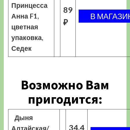
Принцесса
89
Анна F1,
₽
цветная
упаковка,
Седек
Возможно Вам
пригодится:
Дыня
34.4
Алтайская/