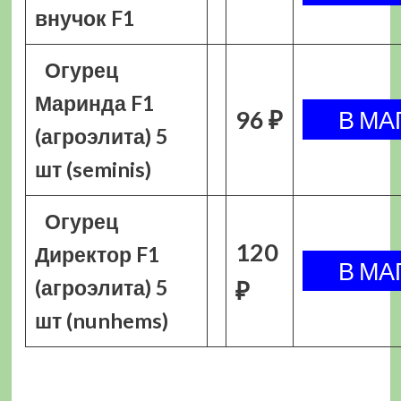
внучок F1
Огурец
Маринда F1
96 ₽
(агроэлита) 5
шт (seminis)
Огурец
120
Директор F1
(агроэлита) 5
₽
шт (nunhems)