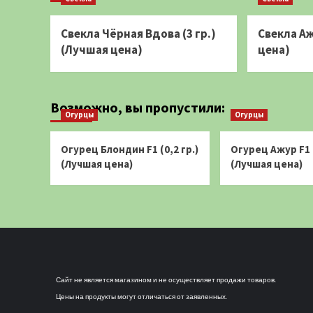
Свекла Чёрная Вдова (3 гр.)
Свекла Аж
(Лучшая цена)
цена)
Возможно, вы пропустили:
Огурцы
Огурцы
Огурец Блондин F1 (0,2 гр.)
Огурец Ажур F1 (
(Лучшая цена)
(Лучшая цена)
Сайт не является магазином и не осуществляет продажи товаров.
Цены на продукты могут отличаться от заявленных.