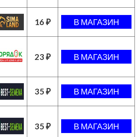
16 ₽
23 ₽
35 ₽
35 ₽