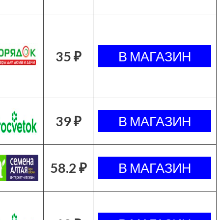
35 ₽
39 ₽
58.2 ₽