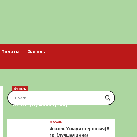
Томаты
Фасоль
Фасоль
Фасоль Золотая Сакса (спаржевая)
20 шт. (Лучшая цена)
Фасоль
Фасоль Услада (зерновая) 5
гр. (Лучшая цена)