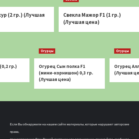
ур (2 гр.) (Лучшая
Свекла Мажор F1 (1 гр.)
(Лучшая цена)
Огурцы
Огурцы
0,2 гр.)
Огурец Сын полка F1
Огурец Алл
(мини-корнишон) 0,3 гр.
(Лучшая це
(Лучшая цена)
Если Вы обнаружили на нашем сайте материалы, которые нарушают авторские
права,