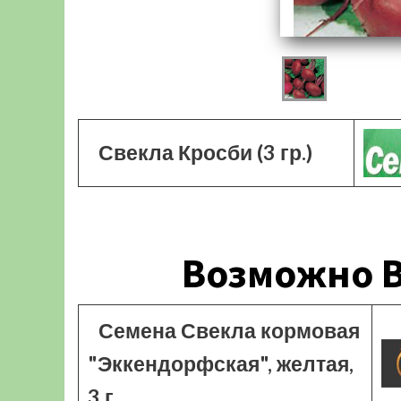
Свекла Кросби (3 гр.)
Возможно В
Семена Свекла кормовая
"Эккендорфская", желтая,
3 г