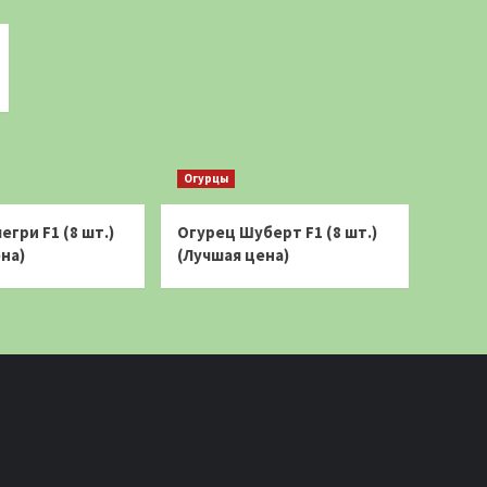
Огурцы
егри F1 (8 шт.)
Огурец Шуберт F1 (8 шт.)
на)
(Лучшая цена)