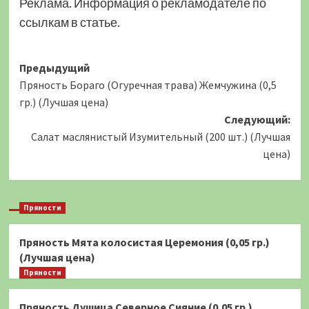
Реклама. Информация о рекламодателе по
ссылкам в статье.
Навигация
Предыдущий
Пряность Бораго (Огуречная трава) Жемчужина (0,5
записи
гр.) (Лучшая цена)
Следующий:
Салат маслянистый Изумительный (200 шт.) (Лучшая
цена)
Пряности
Пряность Мята колосистая Церемония (0,05 гр.)
(Лучшая цена)
Пряности
Пряность Душица Северное Сияние (0,05 гр.)