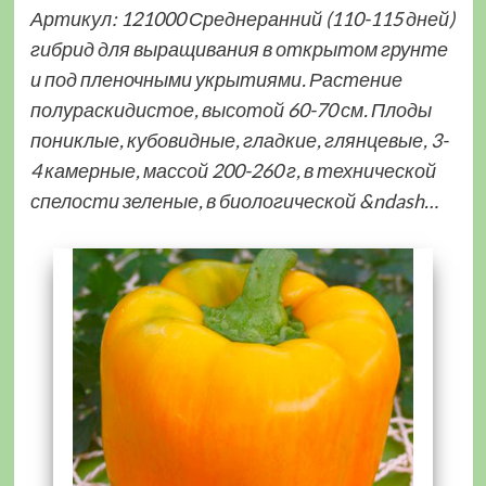
Артикул: 121000 Среднеранний (110-115 дней)
гибрид для выращивания в открытом грунте
и под пленочными укрытиями. Растение
полураскидистое, высотой 60-70 см. Плоды
пониклые, кубовидные, гладкие, глянцевые, 3-
4 камерные, массой 200-260 г, в технической
спелости зеленые, в биологической &ndash…