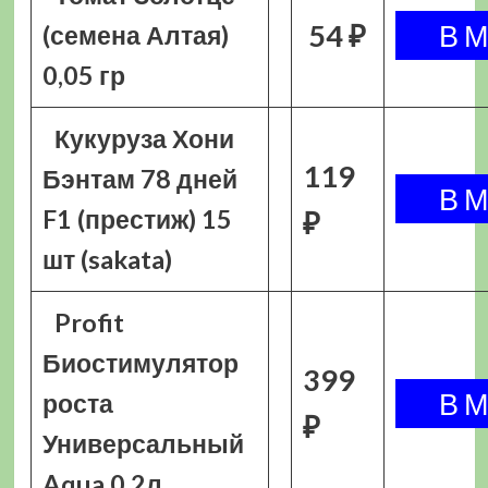
54 ₽
(семена Алтая)
0,05 гр
Кукуруза Хони
119
Бэнтам 78 дней
F1 (престиж) 15
₽
шт (sakata)
Profit
Биостимулятор
399
роста
₽
Универсальный
Aqua 0,2л