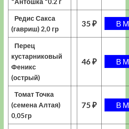
"Антошка "0.2 г
Редис Сакса
35 ₽
(гавриш) 2,0 гр
Перец
кустарниковый
46 ₽
Феникс
(острый)
Томат Точка
75 ₽
(семена Алтая)
0,05гр