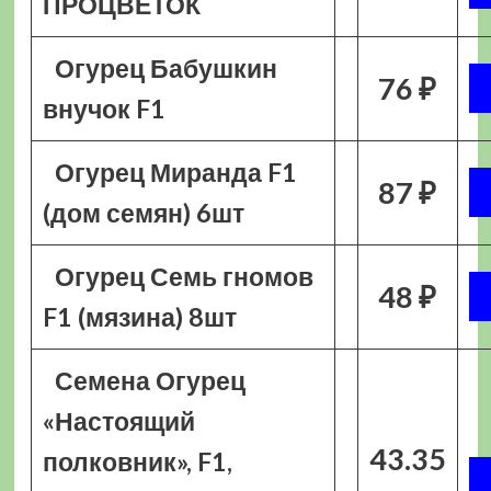
ПРОЦВЕТОК
Огурец Бабушкин
76 ₽
внучок F1
Огурец Миранда F1
87 ₽
(дом семян) 6шт
Огурец Семь гномов
48 ₽
F1 (мязина) 8шт
Семена Огурец
«Настоящий
43.35
полковник», F1,