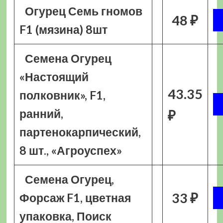
Огурец Семь гномов
48 ₽
F1 (мязина) 8шт
Семена Огурец
«Настоящий
43.35
полковник», F1,
ранний,
₽
партенокарпический,
8 шт., «Агроуспех»
Семена Огурец,
33 ₽
Форсаж F1, цветная
упаковка, Поиск