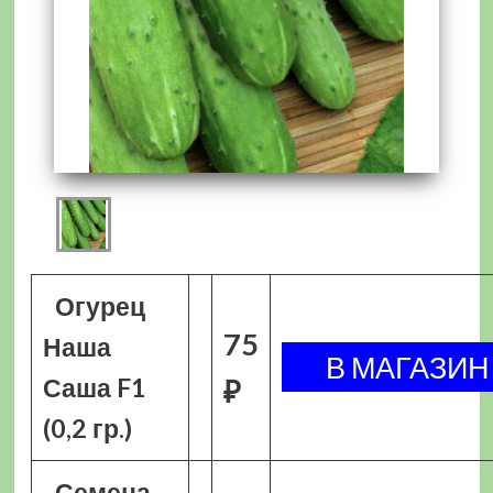
Огурец
75
Наша
Саша F1
₽
(0,2 гр.)
Семена