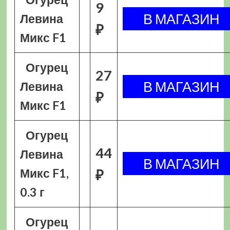
9
Левина
₽
Микс F1
Огурец
27
Левина
₽
Микс F1
Огурец
44
Левина
Микс F1,
₽
0.3 г
Огурец