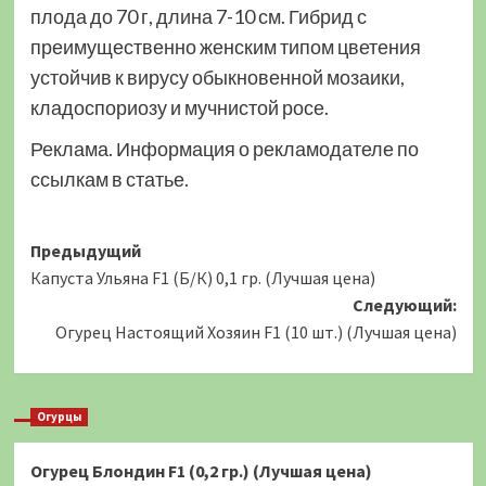
плода до 70 г, длина 7-10 см. Гибрид с
преимущественно женским типом цветения
устойчив к вирусу обыкновенной мозаики,
кладоспориозу и мучнистой росе.
Реклама. Информация о рекламодателе по
ссылкам в статье.
Навигация
Предыдущий
Капуста Ульяна F1 (Б/К) 0,1 гр. (Лучшая цена)
записи
Следующий:
Огурец Настоящий Хозяин F1 (10 шт.) (Лучшая цена)
Огурцы
Огурец Блондин F1 (0,2 гр.) (Лучшая цена)