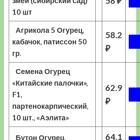
58 ₽
змей (сибирский сад)
10 шт
Агрикола 5 Огурец,
58.2
кабачок, патиссон 50
₽
гр.
Семена Огурец
«Китайские палочки»,
62.9
F1,
₽
партенокарпический,
10 шт., «Аэлита»
64.1
Бутон Огурец,