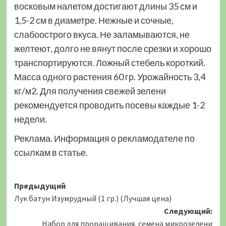
восковым налетом достигают длины 35 см и
1,5-2 см в диаметре. Нежные и сочные,
слабоострого вкуса. Не заламываются, не
желтеют, долго не вянут после срезки и хорошо
транспортируются. Ложный стебель короткий.
Масса одного растения 60 гр. Урожайность 3,4
кг/м2. Для получения свежей зелени
рекомендуется проводить посевы каждые 1-2
недели.
Реклама. Информация о рекламодателе по
ссылкам в статье.
Навигация
Предыдущий
Лук батун Изумрудный (1 гр.) (Лучшая цена)
записи
Следующий:
Набор для проращивания, семена микрозелени