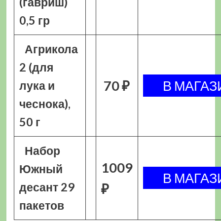
(гавриш)
0,5 гр
Агрикола
2 (для
70 ₽
лука и
чеснока),
50 г
Набор
1009
Южный
десант 29
₽
пакетов