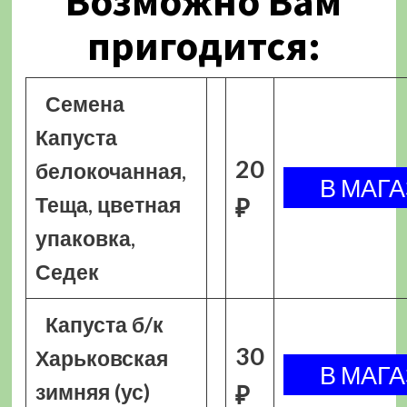
Возможно Вам
пригодится:
Семена
Капуста
20
белокочанная,
Теща, цветная
₽
упаковка,
Седек
Капуста б/к
30
Харьковская
зимняя (ус)
₽