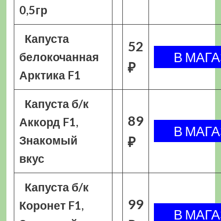
0,5гр
Капуста
52
белокочанная
₽
Арктика F1
Капуста б/к
89
Аккорд F1,
Знакомый
₽
вкус
Капуста б/к
99
Коронет F1,