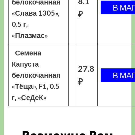
8.1
белокочанная
«Слава 1305»,
₽
0.5 г,
«Плазмас»
Семена
Капуста
27.8
белокочанная
₽
«Тёща», F1, 0.5
г, «СеДеК»