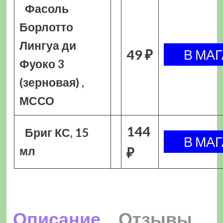
Фасоль
Борлотто
Лингуа ди
49 ₽
Фуоко 3
(зерновая) ,
МССО
144
Бриг КС, 15
мл
₽
Описание
Отзывы