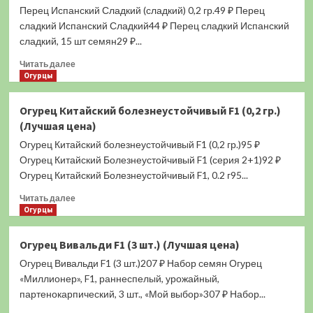
0,2
Перец Испанский Сладкий (сладкий) 0,2 гр.49 ₽ Перец
гр.
сладкий Испанский Сладкий44 ₽ Перец сладкий Испанский
(Лучшая
сладкий, 15 шт семян29 ₽...
цена)
Прочитать
Читать далее
больше
Огурцы
о
Перец
Огурец Китайский болезнеустойчивый F1 (0,2 гр.)
Испанский
(Лучшая цена)
Сладкий
(сладкий)
Огурец Китайский болезнеустойчивый F1 (0,2 гр.)95 ₽
0,2
Огурец Китайский Болезнеустойчивый F1 (серия 2+1)92 ₽
гр.
Огурец Китайский Болезнеустойчивый F1, 0.2 г95...
(Лучшая
цена)
Прочитать
Читать далее
больше
Огурцы
о
Огурец
Огурец Вивальди F1 (3 шт.) (Лучшая цена)
Китайский
Огурец Вивальди F1 (3 шт.)207 ₽ Набор семян Огурец
болезнеустойчивый
F1
«Миллионер», F1, раннеспелый, урожайный,
(0,2
партенокарпический, 3 шт., «Мой выбор»307 ₽ Набор...
гр.)