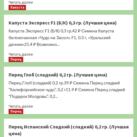
Прочитать
Читать далее
больше
Капуста
о
Огурец
Капуста Экспресс F1 (Б/К) 0,3 гр. (Лучшая цена)
Изюминка
Капуста Экспресс F1 (Б/К) 0,3 гр.42 ₽ Семена Капуста
F1
(0,2
белокочанная «Чудо на Засол», F1, 0.3 г, «Уральский
гр.)
дачник»25.4 ₽ Возможно...
(Лучшая
Прочитать
цена)
Читать далее
больше
Перец
о
Капуста
Перец Глоб (сладкий) 0,2 гр. (Лучшая цена)
Экспресс
Перец Глоб (сладкий) 0,2 гр.39 ₽ Семена Перец сладкий
F1
(Б/
"Калифорнийское чудо", 0,2 г11.9 ₽ Семена Перец сладкий
К)
"Подарок Молдовы", 0,2...
0,3
Прочитать
гр.
Читать далее
больше
Перец
(Лучшая
о
цена)
Перец
Перец Испанский Сладкий (сладкий) 0,2 гр. (Лучшая
Глоб
цена)
(сладкий)