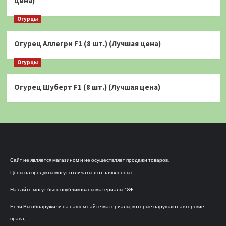
цена)
Огурцы
Огурец Аллегри F1 (8 шт.) (Лучшая цена)
Огурцы
Огурец Шуберт F1 (8 шт.) (Лучшая цена)
Сайт не является магазином и не осуществляет продажи товаров.
Цены на продукты могут отличаться от заявленных.
На сайте могут быть опубликованы материалы 18+!
Если Вы обнаружили на нашем сайте материалы, которые нарушают авторские
права,