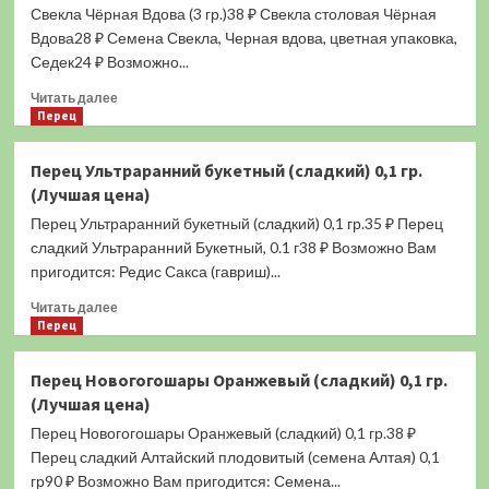
Свекла Чёрная Вдова (3 гр.)38 ₽ Свекла столовая Чёрная
Зимний
(К/
Вдова28 ₽ Семена Свекла, Черная вдова, цветная упаковка,
К)
Седек24 ₽ Возможно...
0,5
Прочитать
гр.
Читать далее
больше
Перец
(Лучшая
о
цена)
Свекла
Перец Ультраранний букетный (сладкий) 0,1 гр.
Чёрная
(Лучшая цена)
Вдова
(3
Перец Ультраранний букетный (сладкий) 0,1 гр.35 ₽ Перец
гр.)
сладкий Ультраранний Букетный, 0.1 г38 ₽ Возможно Вам
(Лучшая
пригодится: Редис Сакса (гавриш)...
цена)
Прочитать
Читать далее
больше
Перец
о
Перец
Перец Новогогошары Оранжевый (сладкий) 0,1 гр.
Ультраранний
(Лучшая цена)
букетный
(сладкий)
Перец Новогогошары Оранжевый (сладкий) 0,1 гр.38 ₽
0,1
Перец сладкий Алтайский плодовитый (семена Алтая) 0,1
гр.
гр90 ₽ Возможно Вам пригодится: Семена...