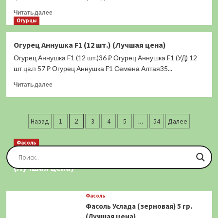
(Лучшая
цена)
Прочитать
Читать далее
больше
Огурцы
о
Перец
Огурец Аннушка F1 (12 шт.) (Лучшая цена)
Новогогошары
Огурец Аннушка F1 (12 шт.)36 ₽ Огурец Аннушка F1 (УД) 12
Оранжевый
(сладкий)
шт цв.п 57 ₽ Огурец Аннушка F1 Семена Алтая35...
0,1
Прочитать
Читать далее
гр.
больше
(Лучшая
о
цена)
Огурец
Пагинация
Аннушка
Назад
1
2
3
4
5
…
54
Далее
F1
записей
(12
Фасоль
шт.)
Фасоль Золотая Сакса (спаржевая) 20 шт.
(Лучшая
(Лучшая цена)
цена)
Фасоль
Фасоль Услада (зерновая) 5 гр.
(Лучшая цена)