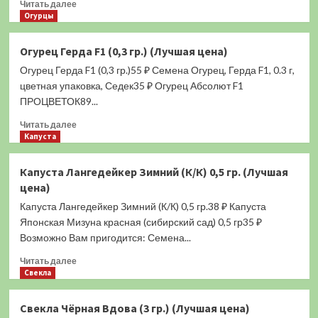
Прочитать
(Лучшая
Читать далее
больше
Огурцы
цена)
о
Огурец
Огурец Герда F1 (0,3 гр.) (Лучшая цена)
Вивальди
Огурец Герда F1 (0,3 гр.)55 ₽ Семена Огурец, Герда F1, 0.3 г,
F1
(3
цветная упаковка, Седек35 ₽ Огурец Абсолют F1
шт.)
ПРОЦВЕТОК89...
(Лучшая
Прочитать
цена)
Читать далее
больше
Капуста
о
Огурец
Капуста Лангедейкер Зимний (К/К) 0,5 гр. (Лучшая
Герда
цена)
F1
(0,3
Капуста Лангедейкер Зимний (К/К) 0,5 гр.38 ₽ Капуста
гр.)
Японская Мизуна красная (сибирский сад) 0,5 гр35 ₽
(Лучшая
Возможно Вам пригодится: Семена...
цена)
Прочитать
Читать далее
больше
Свекла
о
Капуста
Свекла Чёрная Вдова (3 гр.) (Лучшая цена)
Лангедейкер