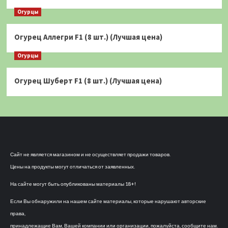
Огурцы
Огурец Аллегри F1 (8 шт.) (Лучшая цена)
Огурцы
Огурец Шуберт F1 (8 шт.) (Лучшая цена)
Сайт не является магазином и не осуществляет продажи товаров.
Цены на продукты могут отличаться от заявленных.
На сайте могут быть опубликованы материалы 18+!
Если Вы обнаружили на нашем сайте материалы, которые нарушают авторские
права,
принадлежащие Вам, Вашей компании или организации, пожалуйста, сообщите нам.