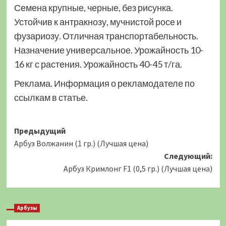
Семена крупные, черные, без рисунка.
Устойчив к антракнозу, мучнистой росе и
фузариозу. Отличная транспортабельность.
Назначение универсальное. Урожайность 10-
16 кг с растения. Урожайность 40-45 т/га.
Реклама. Информация о рекламодателе по
ссылкам в статье.
Навигация
Предыдущий
Арбуз Волжанин (1 гр.) (Лучшая цена)
записи
Следующий:
Арбуз Кримлонг F1 (0,5 гр.) (Лучшая цена)
Арбузы