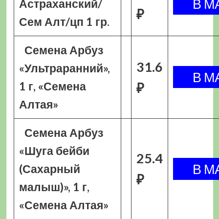
Астраханский/
₽
Сем Алт/цп 1 гр.
Семена Арбуз
31.6
«Ультраранний»,
1 г, «Семена
₽
Алтая»
Семена Арбуз
«Шуга бейби
25.4
(Сахарный
₽
малыш)», 1 г,
«Семена Алтая»