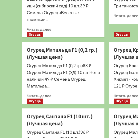
уши (сибирский сад) 10 шт.39 ₽
Три танкиста
Семена Огурец «Веселые
Читать дале
гномики»,...
Прочитать
Читать далее
больше
Огурцы
Огурцы
о
Огурец
Огурец Матильда F1 (0,2 гр.)
Огурец Кр
Хабар
(Лучшая цена)
(Лучшая 
(10
шт.)
Огурец Матильда F1 (0,2 гр.)88 ₽
Огурец Краса
(Лучшая
Огурец Матильда F1 (УД) 10 шт Нет в
Огурец Бал
цена)
наличии 49 ₽ Семена Огурец,
Хикмет - ко
Матильда...
121 ₽ Огурец
Прочитать
Читать далее
Читать дале
больше
Огурцы
Огурцы
о
Огурец
Огурец Сантана F1 (10 шт.)
Огурец Ма
Матильда
(Лучшая цена)
(Лучшая 
F1
(0,2
Огурец Сантана F1 (10 шт.)36 ₽
Огурец Малы
гр.)