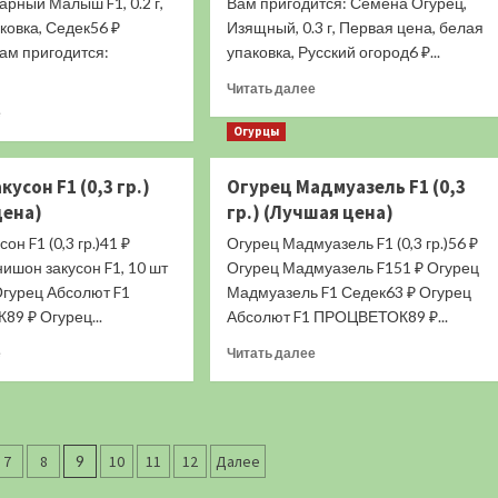
арный Малыш F1, 0.2 г,
Вам пригодится: Семена Огурец,
(Лучшая
(Лучшая
ковка, Седек56 ₽
Изящный, 0.3 г, Первая цена, белая
цена)
цена)
ам пригодится:
упаковка, Русский огород6 ₽...
Прочитать
Читать далее
больше
Прочитать
е
о
больше
Огурцы
Огурец
о
Аист
Огурец
кусон F1 (0,3 гр.)
Огурец Мадмуазель F1 (0,3
(0,3
Малыш
цена)
гр.) (Лучшая цена)
гр.)
(0,3
(Лучшая
гр.)
он F1 (0,3 гр.)41 ₽
Огурец Мадмуазель F1 (0,3 гр.)56 ₽
цена)
(Лучшая
ишон закусон F1, 10 шт
Огурец Мадмуазель F151 ₽ Огурец
цена)
Огурец Абсолют F1
Мадмуазель F1 Седек63 ₽ Огурец
9 ₽ Огурец...
Абсолют F1 ПРОЦВЕТОК89 ₽...
Прочитать
Прочитать
е
Читать далее
больше
больше
о
о
Огурец
Огурец
Закусон
Мадмуазель
F1
F1
7
8
9
10
11
12
Далее
(0,3
(0,3
гр.)
гр.)