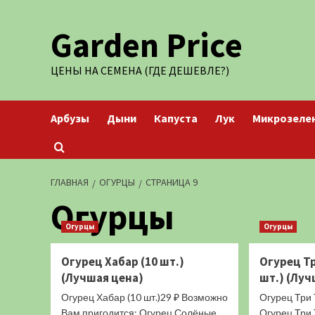
Перейти
Garden Price
к
содержимому
ЦЕНЫ НА СЕМЕНА (ГДЕ ДЕШЕВЛЕ?)
Арбузы
Дыни
Капуста
Лук
Микрозеле
ГЛАВНАЯ
ОГУРЦЫ
СТРАНИЦА 9
Огурцы
Огурцы
Огурцы
Огурец Хабар (10 шт.)
Огурец Тр
(Лучшая цена)
шт.) (Луч
Огурец Хабар (10 шт.)29 ₽ Возможно
Огурец Три 
Вам пригодится: Огурец Солёные
Огурец Три 