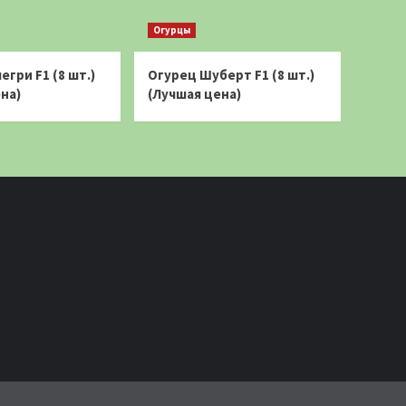
Огурцы
егри F1 (8 шт.)
Огурец Шуберт F1 (8 шт.)
на)
(Лучшая цена)