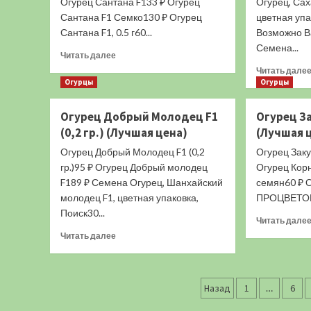
Огурец Сантана F133 ₽ Огурец
Огурец, Сах
(Лучшая
Сантана F1 Семко130 ₽ Огурец
цветная упа
цена)
Сантана F1, 0.5 г60...
Возможно В
Семена...
Прочитать
Читать далее
больше
Читать дале
о
Огурцы
Огурцы
Огурец
Сантана
Огурец Добрый Молодец F1
Огурец За
F1
(0,2 гр.) (Лучшая цена)
(Лучшая 
(10
шт.)
Огурец Добрый Молодец F1 (0,2
Огурец Закус
(Лучшая
гр.)95 ₽ Огурец Добрый молодец
Огурец Корн
цена)
F189 ₽ Семена Огурец, Шанхайский
семян60 ₽ 
молодец F1, цветная упаковка,
ПРОЦВЕТОК8
Поиск30...
Читать дале
Прочитать
Читать далее
больше
о
Огурец
Пагинация
Добрый
Назад
1
…
6
Молодец