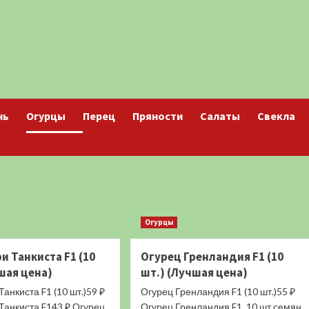
нь
Огурцы
Перец
Пряности
Салаты
Свекла
Огурцы
и Танкиста F1 (10
Огурец Гренландия F1 (10
шая цена)
шт.) (Лучшая цена)
Танкиста F1 (10 шт.)59 ₽
Огурец Гренландия F1 (10 шт.)55 ₽
Танкиста F143 ₽ Огурец
Огурец Гренландия F1, 10 шт семян