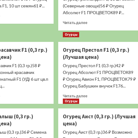
 F1, 10 шт семян61 ₽...
(Северные овощи)56 ₽ Огурец
Абсолют F1 ПРОЦВЕТОК89 ₽...
Прочитать
е
больше
Прочитать
Читать далее
о
больше
Огурец
о
Огурцы
Три
Огурец
Танкиста
Гренландия
асавчик F1 (0,3 гр.)
Огурец Престол F1 (0,3 гр.)
F1
F1
цена)
(10
(Лучшая цена)
(10
шт.)
шт.)
вчик F1 (0,3 гр.)58 ₽
Огурец Престол F1 (0,3 гр.)42 ₽
(Лучшая
(Лучшая
конный красавчик
Огурец Абсолют F1 ПРОЦВЕТОК89
цена)
цена)
мнатный F1 (УД) 6 шт цв.п
₽ Огурец Авион F1, ПРОЦВЕТОК79 ₽
...
Огурец Бабушкин внучок F176...
Прочитать
Прочитать
е
Читать далее
больше
больше
Огурцы
о
о
Огурец
Огурец
лыш (0,3 гр.)
Огурец Аист (0,3 гр.) (Лучшая
Красавчик
Престол
цена)
цена)
F1
F1
(0,3
(0,3
ш (0,3 гр.)36 ₽ Семена
Огурец Аист (0,3 гр.)36 ₽ Возможно
гр.)
гр.)