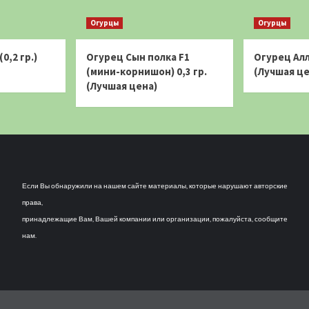
(Лучшая
(Лучшая
Огурцы
Огурцы
цена)
цена)
0,2 гр.)
Огурец Сын полка F1
Огурец Алл
(мини-корнишон) 0,3 гр.
(Лучшая це
(Лучшая цена)
Если Вы обнаружили на нашем сайте материалы, которые нарушают авторские
права,
принадлежащие Вам, Вашей компании или организации, пожалуйста, сообщите
нам.