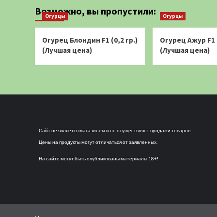
записей
F1
Возможно, вы пропустили:
(0,2
Огурцы
Огурцы
гр.)
(Лучшая
цена)
Огурец Блондин F1 (0,2 гр.)
Огурец Ажур F1 (
(Лучшая цена)
(Лучшая цена)
Сайт не является магазином и не осуществляет продажи товаров.
Цены на продукты могут отличаться от заявленных.
На сайте могут быть опубликованы материалы 18+!