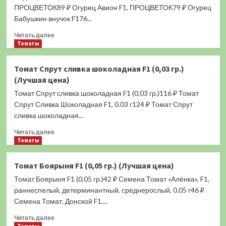
(0,2
ПРОЦВЕТОК89 ₽ Огурец Авион F1, ПРОЦВЕТОК79 ₽ Огурец
гр.)
Бабушкин внучок F176...
(Лучшая
Прочитать
цена)
Читать далее
больше
Томаты
о
Огурец
Томат Спрут сливка шоколадная F1 (0,03 гр.)
Екатерина
(Лучшая цена)
F1
(0,2
Томат Спрут сливка шоколадная F1 (0,03 гр.)116 ₽ Томат
гр.)
Спрут Сливка Шоколадная F1, 0.03 г124 ₽ Томат Спрут
(Лучшая
сливка шоколадная...
цена)
Прочитать
Читать далее
больше
Томаты
о
Томат
Томат Боярыня F1 (0,05 гр.) (Лучшая цена)
Спрут
Томат Боярыня F1 (0,05 гр.)42 ₽ Семена Томат «Алёнка», F1,
сливка
шоколадная
раннеспелый, детерминантный, среднерослый, 0.05 г46 ₽
F1
Семена Томат, Донской F1,...
(0,03
Прочитать
гр.)
Читать далее
больше