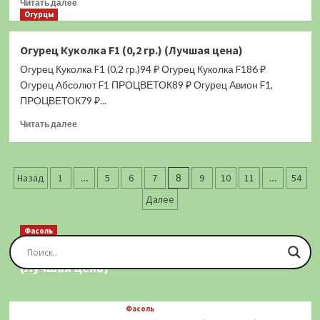
Прочитать
гр.
Читать далее
больше
Огурцы
(Лучшая
о
цена)
Огурец
Огурец Куколка F1 (0,2 гр.) (Лучшая цена)
Фруктовый
Огурец Куколка F1 (0,2 гр.)94 ₽ Огурец Куколка F186 ₽
F1
(0,2
Огурец Абсолют F1 ПРОЦВЕТОК89 ₽ Огурец Авион F1,
гр.)
ПРОЦВЕТОК79 ₽...
(Лучшая
Прочитать
цена)
Читать далее
больше
о
Огурец
Пагинация
Куколка
Назад
1
…
5
6
7
8
9
10
11
…
54
F1
записей
Далее
(0,2
гр.)
(Лучшая
Фасоль
цена)
Фасоль Золотая Сакса (спаржевая) 20 шт.
(Лучшая цена)
Фасоль