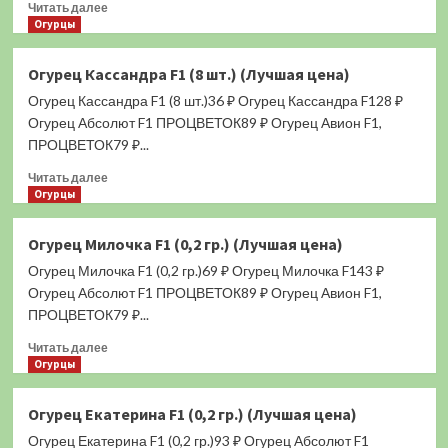
Прочитать
Читать далее
больше
Огурцы
о
Перец
Огурец Кассандра F1 (8 шт.) (Лучшая цена)
Удача
Огурец Кассандра F1 (8 шт.)36 ₽ Огурец Кассандра F128 ₽
(сладкий)
0,1
Огурец Абсолют F1 ПРОЦВЕТОК89 ₽ Огурец Авион F1,
гр.
ПРОЦВЕТОК79 ₽...
(Лучшая
Прочитать
цена)
Читать далее
больше
Огурцы
о
Огурец
Огурец Милочка F1 (0,2 гр.) (Лучшая цена)
Кассандра
Огурец Милочка F1 (0,2 гр.)69 ₽ Огурец Милочка F143 ₽
F1
(8
Огурец Абсолют F1 ПРОЦВЕТОК89 ₽ Огурец Авион F1,
шт.)
ПРОЦВЕТОК79 ₽...
(Лучшая
Прочитать
цена)
Читать далее
больше
Огурцы
о
Огурец
Огурец Екатерина F1 (0,2 гр.) (Лучшая цена)
Милочка
Огурец Екатерина F1 (0,2 гр.)93 ₽ Огурец Абсолют F1
F1