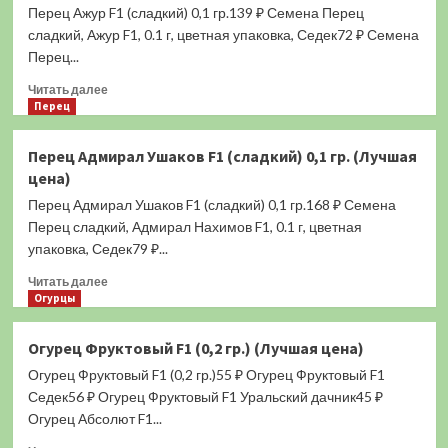
Перец Ажур F1 (сладкий) 0,1 гр.139 ₽ Семена Перец
(кустарниковый)
0,05
сладкий, Ажур F1, 0.1 г, цветная упаковка, Седек72 ₽ Семена
гр.
Перец...
(Лучшая
Прочитать
цена)
Читать далее
больше
Перец
о
Перец
Перец Адмирал Ушаков F1 (сладкий) 0,1 гр. (Лучшая
Ажур
цена)
F1
(сладкий)
Перец Адмирал Ушаков F1 (сладкий) 0,1 гр.168 ₽ Семена
0,1
Перец сладкий, Адмирал Нахимов F1, 0.1 г, цветная
гр.
упаковка, Седек79 ₽...
(Лучшая
цена)
Прочитать
Читать далее
больше
Огурцы
о
Перец
Огурец Фруктовый F1 (0,2 гр.) (Лучшая цена)
Адмирал
Огурец Фруктовый F1 (0,2 гр.)55 ₽ Огурец Фруктовый F1
Ушаков
F1
Седек56 ₽ Огурец Фруктовый F1 Уральский дачник45 ₽
(сладкий)
Огурец Абсолют F1...
0,1