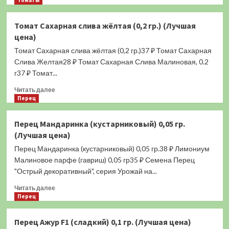
Томаты
(Лучшая
о
цена)
Томат
Томат Сахарная слива жёлтая (0,2 гр.) (Лучшая
Боярыня
цена)
F1
(0,05
Томат Сахарная слива жёлтая (0,2 гр.)37 ₽ Томат Сахарная
гр.)
Слива Желтая28 ₽ Томат Сахарная Слива Малиновая, 0.2
(Лучшая
г37 ₽ Томат...
цена)
Прочитать
Читать далее
больше
Перец
о
Томат
Перец Мандаринка (кустарниковый) 0,05 гр.
Сахарная
(Лучшая цена)
слива
жёлтая
Перец Мандаринка (кустарниковый) 0,05 гр.38 ₽ Лимониум
(0,2
Малиновое парфе (гавриш) 0,05 гр35 ₽ Семена Перец
гр.)
"Острый декоративный", серия Урожай на...
(Лучшая
цена)
Прочитать
Читать далее
больше
Перец
о
Перец
Перец Ажур F1 (сладкий) 0,1 гр. (Лучшая цена)
Мандаринка