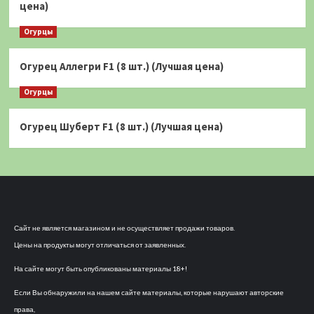
цена)
Огурцы
Огурец Аллегри F1 (8 шт.) (Лучшая цена)
Огурцы
Огурец Шуберт F1 (8 шт.) (Лучшая цена)
Сайт не является магазином и не осуществляет продажи товаров.
Цены на продукты могут отличаться от заявленных.
На сайте могут быть опубликованы материалы 18+!
Если Вы обнаружили на нашем сайте материалы, которые нарушают авторские
права,