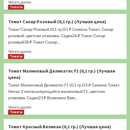
Прочитать
Читать далее
больше
Томаты
о
Огурец
Томат Сахар Розовый (0,1 гр.) (Лучшая цена)
Мотылёк
Томат Сахар Розовый (0,1 гр.)51 ₽ Семена Томат, Сахар
F1
(0,3
розовый, цветная упаковка, Седек26 ₽ Томат Сахар
гр.)
розовый38 ₽ Томат Сахар...
(Лучшая
Прочитать
цена)
Читать далее
больше
Томаты
о
Томат
Томат Малиновый Деликатес F1 (0,1 гр.) (Лучшая
Сахар
цена)
Розовый
(0,1
Томат Малиновый Деликатес F1 (0,1 гр.)53 ₽ Семена Томат,
гр.)
Непас 2 непасынкующийся малиновый F1, цветная
(Лучшая
упаковка, Седек23 ₽ Возможно Вам...
цена)
Прочитать
Читать далее
больше
Томаты
о
Томат
Томат Красный Великан (0,1 гр.) (Лучшая цена)
Малиновый