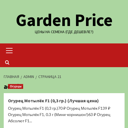
Перейти
Garden Price
к
содержимому
ЦЕНЫ НА СЕМЕНА (ГДЕ ДЕШЕВЛЕ?)
Основное
меню
ГЛАВНАЯ
ADMIN
СТРАНИЦА 21
admin
Огурцы
Огурец Мотылёк F1 (0,3 гр.) (Лучшая цена)
Огурец Мотылёк F1 (0,3 гр.)70 ₽ Огурец Мотылёк F139 ₽
Огурец Мотылёк F1, 0.3 г (Мини-корнишон!)63 ₽ Огурец
Абсолют F1...