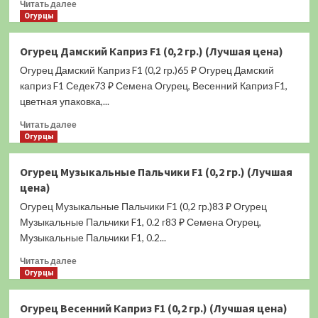
Прочитать
Читать далее
больше
Огурцы
о
Перец
Огурец Дамский Каприз F1 (0,2 гр.) (Лучшая цена)
Калифорния
Огурец Дамский Каприз F1 (0,2 гр.)65 ₽ Огурец Дамский
Вондер
Ред
каприз F1 Седек73 ₽ Семена Огурец, Весенний Каприз F1,
(сладкий)
цветная упаковка,...
0,2
Прочитать
гр.
Читать далее
больше
Огурцы
(Лучшая
о
цена)
Огурец
Огурец Музыкальные Пальчики F1 (0,2 гр.) (Лучшая
Дамский
цена)
Каприз
F1
Огурец Музыкальные Пальчики F1 (0,2 гр.)83 ₽ Огурец
(0,2
Музыкальные Пальчики F1, 0.2 г83 ₽ Семена Огурец,
гр.)
Музыкальные Пальчики F1, 0.2...
(Лучшая
цена)
Прочитать
Читать далее
больше
Огурцы
о
Огурец
Огурец Весенний Каприз F1 (0,2 гр.) (Лучшая цена)
Музыкальные