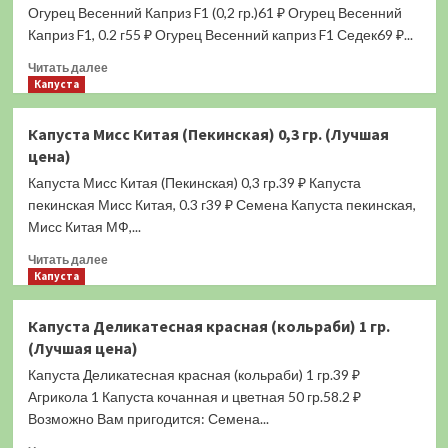
Огурец Весенний Каприз F1 (0,2 гр.)61 ₽ Огурец Весенний
Пальчики
F1
Каприз F1, 0.2 г55 ₽ Огурец Весенний каприз F1 Седек69 ₽...
(0,2
Прочитать
Читать далее
гр.)
больше
Капуста
(Лучшая
о
цена)
Огурец
Капуста Мисс Китая (Пекинская) 0,3 гр. (Лучшая
Весенний
цена)
Каприз
F1
Капуста Мисс Китая (Пекинская) 0,3 гр.39 ₽ Капуста
(0,2
пекинская Мисс Китая, 0.3 г39 ₽ Семена Капуста пекинская,
гр.)
Мисс Китая МФ,...
(Лучшая
цена)
Прочитать
Читать далее
больше
Капуста
о
Капуста
Капуста Деликатесная красная (кольраби) 1 гр.
Мисс
(Лучшая цена)
Китая
(Пекинская)
Капуста Деликатесная красная (кольраби) 1 гр.39 ₽
0,3
Агрикола 1 Капуста кочанная и цветная 50 гр.58.2 ₽
гр.
Возможно Вам пригодится: Семена...
(Лучшая
цена)