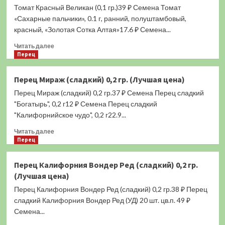
Томат Красный Великан (0,1 гр.)39 ₽ Семена Томат
Деликатес
F1
«Сахарные пальчики», 0.1 г, ранний, полуштамбовый,
(0,1
красный, «Золотая Сотка Алтая»17.6 ₽ Семена...
гр.)
Прочитать
(Лучшая
Читать далее
больше
Перец
цена)
о
Томат
Перец Мираж (сладкий) 0,2 гр. (Лучшая цена)
Красный
Перец Мираж (сладкий) 0,2 гр.37 ₽ Семена Перец сладкий
Великан
(0,1
"Богатырь", 0,2 г12 ₽ Семена Перец сладкий
гр.)
"Калифорнийское чудо", 0,2 г22.9...
(Лучшая
Прочитать
цена)
Читать далее
больше
Перец
о
Перец
Перец Калифорния Вондер Ред (сладкий) 0,2 гр.
Мираж
(Лучшая цена)
(сладкий)
0,2
Перец Калифорния Вондер Ред (сладкий) 0,2 гр.38 ₽ Перец
гр.
сладкий Калифорния Вондер Ред (УД) 20 шт. цв.п. 49 ₽
(Лучшая
Семена...
цена)