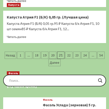
Прочитать
Читать далее
больше
Капуста
о
Капуста
Капуста Атрия F1 (Б/К) 0,05 гр. (Лучшая цена)
Деликатесная
Капуста Атрия F1 (Б/К) 0,05 гр.95 ₽ Капуста б/к Атрия F1, 10
красная
(кольраби)
шт семян85 ₽ Капуста б/к Атрия F1, 12...
1
Прочитать
Читать далее
гр.
больше
(Лучшая
о
цена)
Капуста
Пагинация
Атрия
Назад
1
…
18
19
20
21
22
23
24
…
54
F1
записей
Далее
(Б/
К)
0,05
Фасоль
гр.
Фасоль Золотая Сакса (спаржевая) 20 шт.
(Лучшая
(Лучшая цена)
цена)
Фасоль
Фасоль Услада (зерновая) 5 гр.